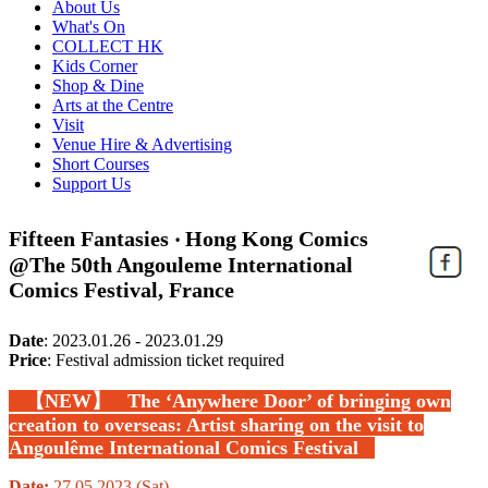
About Us
What's On
COLLECT HK
Kids Corner
Shop & Dine
Arts at the Centre
Visit
Venue Hire & Advertising
Short Courses
Support Us
Fifteen Fantasies ‧ Hong Kong Comics
@The 50th Angouleme International
Comics Festival, France
Date
:
2023.01.26 - 2023.01.29
Price
:
Festival admission ticket required
【NEW】 The ‘Anywhere Door’ of bringing own
creation to overseas: Artist sharing on the visit to
Angoulême International Comics Festival
Date:
27.05.2023 (Sat)