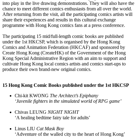
into play in the live drawing demonstrations. They will also have the
chance to meet different comics enthusiasts from all over the world.
After returning from the visit, all the participating comics artists will
share their experiences and results in this cultural exchange
programme with Hong Kong comics fans at a press conference.
The participating 15 mid/full-length comic books are published
under the 1st HKCSP, which is organised by the Hong Kong
Comics and Animation Federation (HKCAF) and sponsored by
Create Hong Kong (CreateHK) of the Government of the Hong
Kong Special Administrative Region with an aim to support and
cultivate Hong Kong local comics artists and comics start-ups to
produce their own brand-new original comics.
15 Hong Kong Comic Books published under the 1st HKCSP
Chi-kit KWONG
The Architect’s Epiphany
‘Juvenile fighters in the simulated world of RPG game’
Chivas LEUNG
NIGHT NIGHT
‘A healing bedtime fairy tale for adults’
Linus LIU
Cat Mask Boy
‘Adventure of the walled city to the heart of Hong Kong’