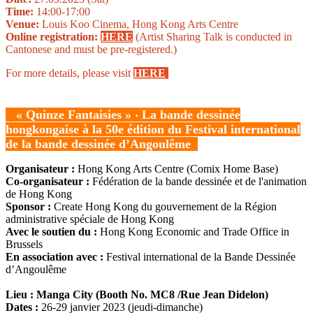
Time:
14:00-17:00
Venue:
Louis Koo Cinema, Hong Kong Arts Centre
Online registration:
HERE
(Artist Sharing Talk is conducted in
Cantonese and must be pre-registered.)
For more details, please visit
HERE
« Quinze Fantaisies »
‧
La bande dessinée
hongkongaise à la 50e édition du
Festival international
de la bande dessinée d’Angoulême
Organisateur :
Hong Kong Arts Centre (Comix Home Base)
Co-organisateur :
Fédération de la bande dessinée et de l'animation
de Hong Kong
Sponsor :
Create Hong Kong du gouvernement de la Région
administrative spéciale de Hong Kong
Avec le soutien du :
Hong Kong Economic and Trade Office in
Brussels
En association avec :
Festival international de la Bande Dessinée
d’Angoulême
Lieu :
Manga City (
Booth No.
MC8
/
Rue Jean Didelon
)
Dates :
26-29 janvier 2023 (jeudi-dimanche)