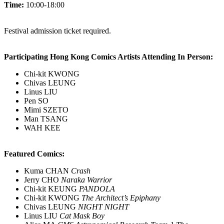
Time:
10:00-18:00
Festival admission ticket required.
Participating Hong Kong Comics Artists Attending In Person:
Chi-kit KWONG
Chivas LEUNG
Linus LIU
Pen SO
Mimi SZETO
Man TSANG
WAH KEE
Featured Comics:
Kuma CHAN
Crash
Jerry CHO
Naraka Warrior
Chi-kit KEUNG
PANDOLA
Chi-kit KWONG
The Architect’s Epiphany
Chivas LEUNG
NIGHT NIGHT
Linus LIU
Cat Mask Boy