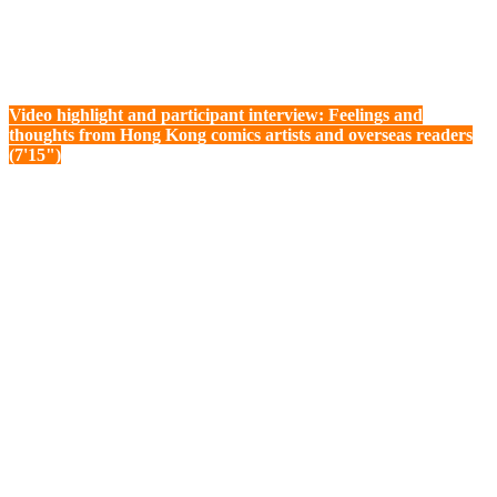
Video highlight and participant interview: Feelings and
thoughts from Hong Kong comics artists and overseas readers
(7'15")