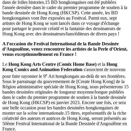
dans de folles histories.15 BD hongkongaises ont été publiées
l'année dernière dans le cadre du premier programme de soutien à la
bande dessinée de Hong Kong (HKCSP). Cette année, les BD
hongkongaises vont être exposées au Festival. Parmi eux, sept
artistes de Hong Kong se sont lancés dans ce voyage d'échange
pour partager le pouvoir créatif et la fantaisie des dessinateurs de
Hong Kong avec des dessinateurs/fans/éditeurs de divers pays !
A l’occasion du Festival International de la Bande Dessinée
d’Angoulême, venez rencontrer les artistes de la Perle d’Orient,
venus exceptionnellement en France !
Le
Hong Kong Arts Centre (Comix Home Base)
et la
Hong
Kong Comics and Animation Federation
s'associent de nouveau
e
pour faire rayonner le 9
Art hongkongais au-delà de ses frontières.
Sous le parrainage du gouvernement de [Create Hong Kong] de la
Région administrative spéciale de Hong Kong, nous présenterons 15
bandes dessinées originales de longueur moyenne/longue publiées
dans le cadre du premier programme de soutien à la bande dessinée
de Hong Kong (HKCSP) en janvier 2023. Encore une fois, ce sera
une belle occasion pour les bandes dessinées hongkongaises de
monter sur la scène internationale.15 titres, représentatifs de la riche
créativité des auteurs et autrices de Hong Kong, seront présentés au
50ème Festival International de la Bande Dessinée d'Angoulême en
France.