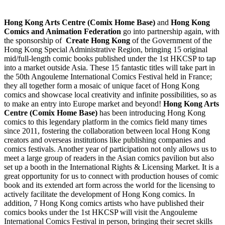
Hong Kong Arts Centre (Comix Home Base)
and
Hong Kong
Comics and Animation Federation
go into partnership again, with
the sponsorship of
Create Hong Kong
of the Government of the
Hong Kong Special Administrative Region, bringing 15 original
mid/full-length comic books published under the 1st HKCSP to tap
into a market outside Asia. These 15 fantastic titles will take part in
the 50th Angouleme International Comics Festival held in France;
they all together form a mosaic of unique facet of Hong Kong
comics and showcase local creativity and infinite possibilities, so as
to make an entry into Europe market and beyond!
Hong Kong Arts
Centre (Comix Home Base)
has been introducing Hong Kong
comics to this legendary platform in the comics field many times
since 2011, fostering the collaboration between local Hong Kong
creators and overseas institutions like publishing companies and
comics festivals. Another year of participation not only allows us to
meet a large group of readers in the Asian comics pavilion but also
set up a booth in the International Rights & Licensing Market. It is a
great opportunity for us to connect with production houses of comic
book and its extended art form across the world for the licensing to
actively facilitate the development of Hong Kong comics. In
addition, 7 Hong Kong comics artists who have published their
comics books under the 1st HKCSP will visit the Angouleme
International Comics Festival in person, bringing their secret skills