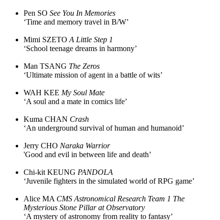
Pen SO
See You In Memories
‘Time and memory travel in B/W’
Mimi SZETO
A Little Step 1
‘School teenage dreams in harmony’
Man TSANG
The Zeros
‘Ultimate mission of agent in a battle of wits’
WAH KEE
My Soul Mate
‘A soul and a mate in comics life’
Kuma CHAN
Crash
‘An underground survival of human and humanoid’
Jerry CHO
Naraka Warrior
'Good and evil in between life and death’
Chi-kit KEUNG
PANDOLA
‘Juvenile fighters in the simulated world of RPG game’
Alice MA
CMS Astronomical Research Team 1 The
Mysterious Stone Pillar at Observatory
‘A mystery of astronomy from reality to fantasy’