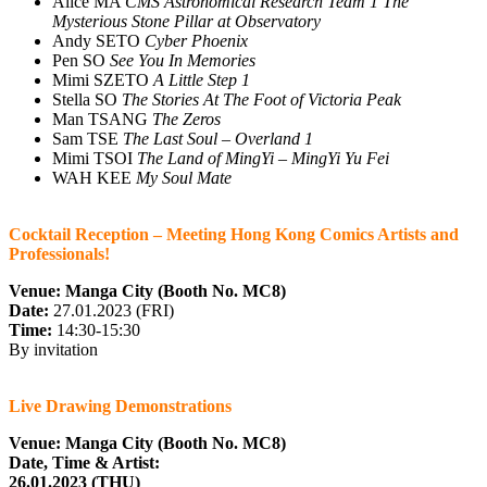
Alice MA
CMS Astronomical Research Team 1 The
Mysterious Stone Pillar at Observatory
Andy SETO
Cyber Phoenix
Pen SO
See You In Memories
Mimi SZETO
A Little Step 1
Stella SO
The Stories At The Foot of Victoria Peak
Man TSANG
The Zeros
Sam TSE
The Last Soul – Overland 1
Mimi TSOI
The Land of MingYi – MingYi Yu Fei
WAH KEE
My Soul Mate
Cocktail Reception – Meeting Hong Kong Comics Artists and
Professionals!
Venue:
Manga City (Booth No.
MC8
)
Date:
27.01.2023 (FRI)
Time:
14:30-15:30
By invitation
Live Drawing Demonstrations
Venue: Manga City (Booth No. MC8)
Date, Time & Artist:
26.01.2023 (THU)