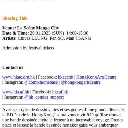
Sharing Talk
Venue: La Scène Manga City
Date & Time:
29.01.2023 (SUN) 14:00-15:30
Artists:
Chivas LEUNG, Pen SO, Man TSANG
Admission by festival tickets
Contact us
www.hkac.org.hk
| Facebook:
hkacchb
|
HongKongArtsCentre
| Instagram:
@comixhomebase
|
@hongkongartscentre
www.hkcaf.hk
| Facebook:
hkcaf.hk
| Instagram:
@hk_comics_support
Avec ses styles de dessin variés et ses genres d’une grande diversité,
la BD "made in Hong-Kong" saura vous ravir !Où qu’il se trouve,
une bande dessinée invite le lecteur à un incroyable voyage. Prenez
place et laissez la bande dessinée hongkongaise vous embarquer