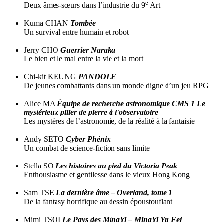
e
Deux âmes-sœurs dans l’industrie du 9
Art
Kuma CHAN
Tombée
Un survival entre humain et robot
Jerry CHO
Guerrier Naraka
Le bien et le mal entre la vie et la mort
Chi-kit KEUNG
PANDOLE
De jeunes combattants dans un monde digne d’un jeu RPG
Alice MA
Équipe de recherche astronomique CMS 1 Le
mystérieux pilier de pierre à l'observatoire
Les mystères de l’astronomie, de la réalité à la fantaisie
Andy SETO
Cyber Phénix
Un combat de science-fiction sans limite
Stella SO
Les histoires au pied du Victoria Peak
Enthousiasme et gentilesse dans le vieux Hong Kong
Sam TSE
La dernière âme – Overland, tome 1
De la fantasy horrifique au dessin époustouflant
Mimi TSOI
Le Pays des MingYi – MingYi Yu Fei