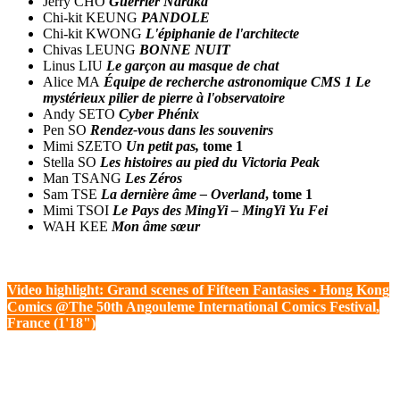
Jerry CHO
Guerrier Naraka
Chi-kit KEUNG
PANDOLE
Chi-kit KWONG
L'épiphanie de l'architecte
Chivas LEUNG
BONNE NUIT
Linus LIU
Le garçon au masque de chat
Alice MA
Équipe de recherche astronomique CMS 1 Le
mystérieux pilier de pierre à l'observatoire
Andy SETO
Cyber Ph
é
nix
Pen SO
Rendez-vous dans les souvenirs
Mimi SZETO
Un petit pas
,
tome
1
Stella SO
Les histoires au pied du Victoria Peak
Man TSANG
Les Zéros
Sam TSE
La dernière âme – Overland
, tome 1
Mimi TSOI
Le Pays des MingYi – MingYi Yu Fei
WAH KEE
Mon âme sœur
Video highlight: Grand scenes of Fifteen Fantasies
‧
Hong Kong
Comics @T
he 50th Angouleme International Comics Festival,
France (1'18")