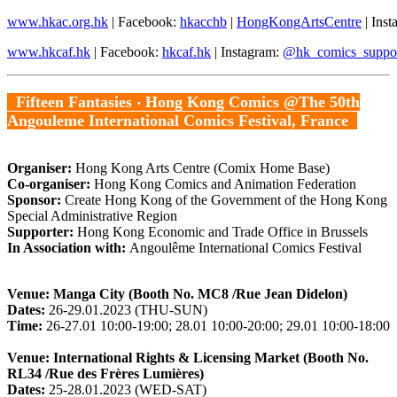
www.hkac.org.hk
| Facebook:
hkacchb
|
HongKongArtsCentre
| Ins
www.hkcaf.hk
| Facebook:
hkcaf.hk
| Instagram:
@hk_comics_suppo
Fifteen Fantasies
‧
Hong Kong Comics @The 50th
Angouleme International Comics Festival, France
Organiser:
Hong Kong Arts Centre (Comix Home Base)
Co-organiser:
Hong Kong Comics and Animation Federation
Sponsor:
Create Hong Kong of the Government of the Hong Kong
Special Administrative Region
Supporter:
Hong Kong Economic and Trade Office in Brussels
In Association with:
Angoulême International Comics Festival
Venue: Manga City (Booth No. MC8
/
Rue Jean Didelon
)
Dates:
26-29.01.2023 (THU-SUN)
Time:
26-27.01 10:00-19:00; 28.01 10:00-20:00; 29.01 10:00-18:00
Venue: International Rights & Licensing Market (Booth No.
RL34 /
Rue des Frères Lumières
)
Dates:
25-28.01.2023 (WED-SAT)