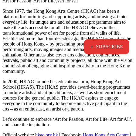
Art for Passion, Art for Life, Art for All
Since 1977, the Hong Kong Arts Centre (HKAC) has been a
platform for nurturing and supporting artists, and infusing art into
everyday life. Its unique arts and educational programmes aim to
make the arts accessible for all. The HKAC believes in the
transformational power of art for people from all walks of life.
Established more than four decades ago, the HKAC bring art to the
people of Hong Kong – by presenting programmes for visual arts,
+
SUBSCRIBE
performing arts, moving images and media arts, comics and
animation. Other areas also cover arts education, conferences,
festivals, public art and community projects, all done with the vision
and mission of engaging and inspiring creativity in the Hong Kong
community.
In 2000, HKAC founded its educational arm, Hong Kong Art
School (HKAS). The HKAS provides award-bearing programmes
to nurture artists and art practitioners, as well as short enrichment
courses for the general public. The HKAC aspires to engage
everyone in the community to become an active participant in the
arts – as an enthusiast, an artist or a patron.
Let’s continue to embrace ‘Art for Passion, Art for Life, Art for All’,
and share the inspiration.
Official website:
hkac.org.hk
| Facebook:
Hong Kong Arts Centre
|