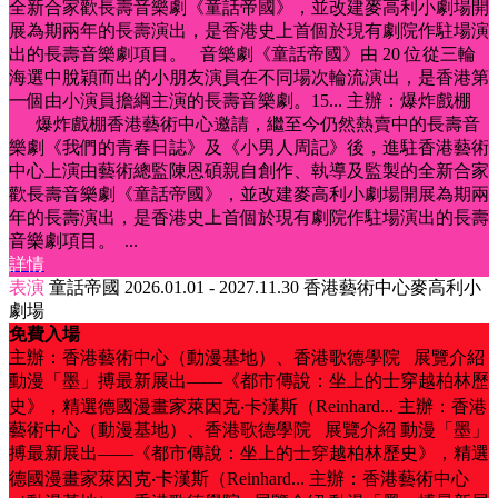
全新合家歡長壽音樂劇《童話帝國》，並改建麥高利小劇場開
展為期兩年的長壽演出，是香港史上首個於現有劇院作駐場演
出的長壽音樂劇項目。 音樂劇《童話帝國》由 20 位從三輪
海選中脫穎而出的小朋友演員在不同場次輪流演出，是香港第
一個由小演員擔綱主演的長壽音樂劇。15...
主辦：爆炸戲棚
爆炸戲棚香港藝術中心邀請，繼至今仍然熱賣中的長壽音
樂劇《我們的青春日誌》及《小男人周記》後，進駐香港藝術
中心上演由藝術總監陳恩碩親自創作、執導及監製的全新合家
歡長壽音樂劇《童話帝國》，並改建麥高利小劇場開展為期兩
年的長壽演出，是香港史上首個於現有劇院作駐場演出的長壽
音樂劇項目。 ...
詳情
表演
童話帝國
2026.01.01 - 2027.11.30
香港藝術中心麥高利小
劇場
免費入場
主辦：香港藝術中心（動漫基地）、香港歌德學院 展覽介紹
動漫「墨」搏最新展出——《都市傳說：坐上的士穿越柏林歷
史》，精選德國漫畫家萊因克‧卡漢斯（Reinhard...
主辦：香港
藝術中心（動漫基地）、香港歌德學院 展覽介紹 動漫「墨」
搏最新展出——《都市傳說：坐上的士穿越柏林歷史》，精選
德國漫畫家萊因克‧卡漢斯（Reinhard...
主辦：香港藝術中心