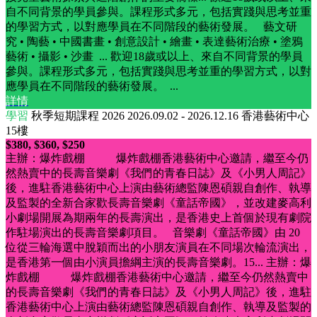
自不同背景的學員參與。課程形式多元，包括實踐與思考並重
的學習方式，以對應學員在不同階段的藝術發展。 藝文研
究 • 陶藝 • 中國書畫 • 創意設計 • 繪畫 • 表達藝術治療 • 塗鴉
藝術 • 攝影 • 沙畫 ...
歡迎18歲或以上、來自不同背景的學員
參與。課程形式多元，包括實踐與思考並重的學習方式，以對
應學員在不同階段的藝術發展。 ...
詳情
學習
秋季短期課程 2026
2026.09.02 - 2026.12.16
香港藝術中心
15樓
$380, $360, $250
主辦：爆炸戲棚 爆炸戲棚香港藝術中心邀請，繼至今仍
然熱賣中的長壽音樂劇《我們的青春日誌》及《小男人周記》
後，進駐香港藝術中心上演由藝術總監陳恩碩親自創作、執導
及監製的全新合家歡長壽音樂劇《童話帝國》，並改建麥高利
小劇場開展為期兩年的長壽演出，是香港史上首個於現有劇院
作駐場演出的長壽音樂劇項目。 音樂劇《童話帝國》由 20
位從三輪海選中脫穎而出的小朋友演員在不同場次輪流演出，
是香港第一個由小演員擔綱主演的長壽音樂劇。15...
主辦：爆
炸戲棚 爆炸戲棚香港藝術中心邀請，繼至今仍然熱賣中
的長壽音樂劇《我們的青春日誌》及《小男人周記》後，進駐
香港藝術中心上演由藝術總監陳恩碩親自創作、執導及監製的