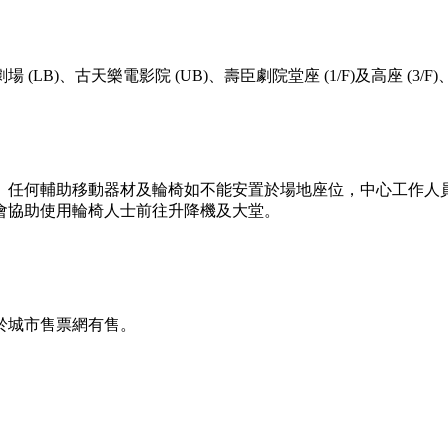
樂電影院 (UB)、壽臣劇院堂座 (1/F)及高座 (3/F)、售票處 (2
。任何輔助移動器材及輪椅如不能安置於場地座位，中心工作人
會協助使用輪椅人士前往升降機及大堂。
於城市售票網有售。