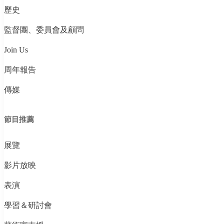
歷史
監督團、委員會及顧問
Join Us
周年報告
傳媒
節目推薦
展覽
影片放映
表演
學習＆研討會