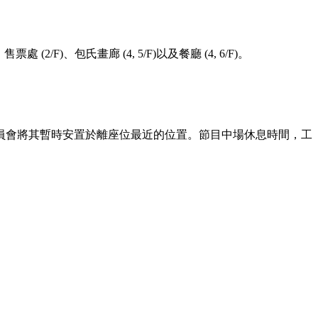
/F)、包氏畫廊 (4, 5/F)以及餐廳 (4, 6/F)。
員會將其暫時安置於離座位最近的位置。節目中場休息時間，工