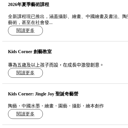
2026年夏季藝術課程
全新課程現已推出，涵蓋攝影、繪畫、中國繪畫及書法、陶
藝術，甚至在社會發...
閱讀更多
Kids Corner 創藝教室
專為五歲及以上孩子而設，在成長中激發創意。
閱讀更多
Kids Corner: Jingle Joy 聖誕奇藝營
陶藝・中國水墨・繪畫・園藝・攝影・繪本創作
閱讀更多