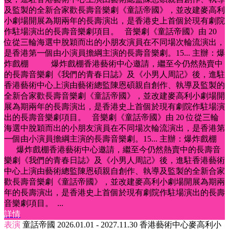
及監製的全新合家歡長壽音樂劇《童話帝國》，並改建麥高利
小劇場開展為期兩年的長壽演出，是香港史上首個於現有劇院
作駐場演出的長壽音樂劇項目。 音樂劇《童話帝國》由 20
位從三輪海選中脫穎而出的小朋友演員在不同場次輪流演出，
是香港第一個由小演員擔綱主演的長壽音樂劇。15...
主辦：爆
炸戲棚 爆炸戲棚香港藝術中心邀請，繼至今仍然熱賣中
的長壽音樂劇《我們的青春日誌》及《小男人周記》後，進駐
香港藝術中心上演由藝術總監陳恩碩親自創作、執導及監製的
全新合家歡長壽音樂劇《童話帝國》，並改建麥高利小劇場開
展為期兩年的長壽演出，是香港史上首個於現有劇院作駐場演
出的長壽音樂劇項目。 音樂劇《童話帝國》由 20 位從三輪
海選中脫穎而出的小朋友演員在不同場次輪流演出，是香港第
一個由小演員擔綱主演的長壽音樂劇。15...
主辦：爆炸戲棚
爆炸戲棚香港藝術中心邀請，繼至今仍然熱賣中的長壽音
樂劇《我們的青春日誌》及《小男人周記》後，進駐香港藝術
中心上演由藝術總監陳恩碩親自創作、執導及監製的全新合家
歡長壽音樂劇《童話帝國》，並改建麥高利小劇場開展為期兩
年的長壽演出，是香港史上首個於現有劇院作駐場演出的長壽
音樂劇項目。 ...
詳情
表演
童話帝國
2026.01.01 - 2027.11.30
香港藝術中心麥高利小