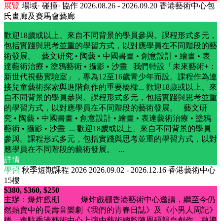
展覽
場域· 碰撞· 協作
2026.08.26 - 2026.09.20
香港藝術中心包
氏畫廊及賽馬會藝廊
歡迎18歲或以上、來自不同背景的學員參與。課程形式多元，
包括實踐與思考並重的學習方式，以對應學員在不同階段的藝
術發展。 藝文研究 • 陶藝 • 中國書畫 • 創意設計 • 繪畫 • 表
達藝術治療 • 塗鴉藝術 • 攝影 • 沙畫 我們特設「未來藝術+：
新世代視藝實驗室」，專為12至16歲青少年而設。課程作為連
接兒童藝術探索與進階創作的重要橋樑...
歡迎18歲或以上、來
自不同背景的學員參與。課程形式多元，包括實踐與思考並重
的學習方式，以對應學員在不同階段的藝術發展。 藝文研
究 • 陶藝 • 中國書畫 • 創意設計 • 繪畫 • 表達藝術治療 • 塗鴉
藝術 • 攝影 • 沙畫 ...
歡迎18歲或以上、來自不同背景的學員
參與。課程形式多元，包括實踐與思考並重的學習方式，以對
應學員在不同階段的藝術發展。 ...
詳情
學習
秋季短期課程 2026
2026.09.02 - 2026.12.16
香港藝術中心
15樓
$380, $360, $250
主辦：爆炸戲棚 爆炸戲棚香港藝術中心邀請，繼至今仍
然熱賣中的長壽音樂劇《我們的青春日誌》及《小男人周記》
後，進駐香港藝術中心上演由藝術總監陳恩碩親自創作、執導