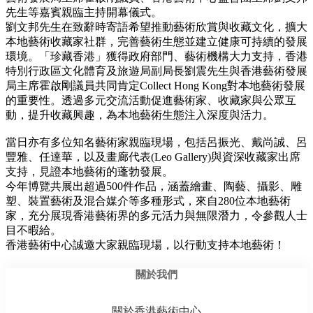
先生等嘉賓親臨主持開幕儀式。
劉文邦先生在致辭時寄語希望推動藝術欣賞與收藏文化，擴大
本地藝術收藏家社群，完善藝術生態並建立健康可持續的發展
環境。「珍藏香港」獲得政府部門、藝術機構大力支持，香港
特別行政區文化體育及旅遊局副局長劉震先生與香港藝術發展
局主席霍啟剛議員共同肯定Collect Hong Kong對本地藝術發展
的重要性。透過多元交流活動促進藝術家、收藏家與公眾互
動，提升收藏興趣，為本地藝術生態注入深度與活力。
當日亦有多位知名藝術家親臨現場，包括呂振光、戴尚誠、呂
豐雅、任達華，以及畫廊代表(Leo Gallery)與資深收藏家出席
支持，見證本地藝術的蓬勃發展。
今年博覽共展出超過500件作品，涵蓋繪畫、陶藝、攝影、雕
塑、裝置藝術及混合媒介等多種形式，來自280位本地藝術
家，充分展現香港藝術界的多元活力與無限潛力，令參觀人士
目不暇給。
香港藝術中心誠邀大家親臨現場，以行動支持本地藝術！
關於我們
關於香港藝術中心