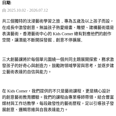
日期
:
由 2025.10.02 - 2026.07.12
共三個獨特的沈浸藝術學習之旅
，
專為五歲及以上孩子而設，
在成長中激發創意。無論孩子熱愛繪畫、雕塑、建構藝術還是
表演藝術，香港藝術中心的
Kids
Corner
總有對應他們的創作
空間，讓潛能不斷開採發掘
，
創意不停擴展
。
三大創藝課將於每個單元圍繞一個共同主題展開探索，務求激
發孩子的好奇心與創造力，鼓勵跨領域學習與思考，並逐步建
立藝術表達的自信與能力。
在
Kids
Corner
，我們提供的不只是藝術課程，更是精心設計
的創意藝術教育體驗。我們的課程由專業導師帶領，結合豐富
媒材與工作坊教學，每段啟發性的藝術歷程，足以引導孩子發
展創意、邏輯思維與自我表達能力。