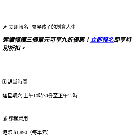
📌
立即報名
開展孩子的創意人生
連續報讀三個單元可享九折優惠！
立即報名
即享特
別折扣。
🗓
️
課堂時間
逢星期六
上午
10
時
30
分至正午
12
時
💰
課程費用
港幣
$1,890
（每單元）