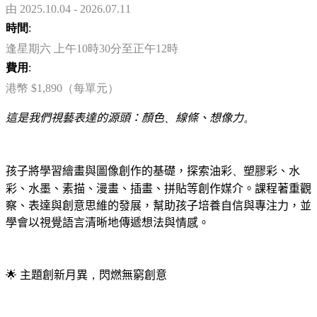
由 2025.10.04 - 2026.07.11
時間
:
逢星期六 上午10時30分至正午12時
費用
:
港幣 $1,890（每單元）
這是我們視藝表達的源頭：顏色
、
線條、想像力
。
孩子將學習繪畫與圖像創作的基礎，探索油彩
、
塑膠彩、水
彩、水墨、素描、漫畫、插畫、拼貼等創作媒介。課程著重觀
察、表達與創意思維的發展，幫助孩子培養自信與專注力，並
學會以視覺語言清晰地傳遞想法與情感。
🌟
主題創新月異
，
閃燃無窮創意