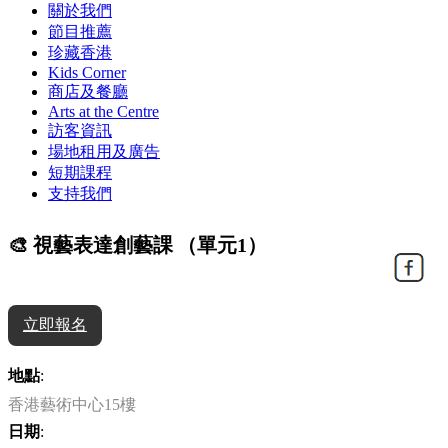
關於我們
節目推薦
珍藏香港
Kids Corner
商店及餐廳
Arts at the Centre
訪客資訊
場地租用及廣告
短期課程
支持我們
🎨 視藝表達創藝課 （單元1）
立即報名
地點
:
香港藝術中心15樓
日期
: