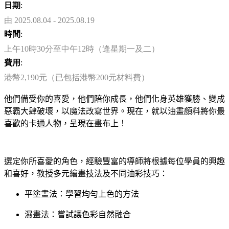
日期
:
由 2025.08.04 - 2025.08.19
時間
:
上午10時30分至中午12時（逢星期一及二）
費用
:
港幣2,190元（已包括港幣200元材料費）
他們備受你的喜愛，他們陪你成長，他們化身英雄獲勝、變成
惡霸大肆破壞，以魔法改寫世界。現在，就以油畫顏料將你最
喜歡的卡通人物，呈現在畫布上！
選定你所喜愛的角色，經驗豐富的導師將根據每位學員的興趣
和喜好，教授多元繪畫技法及不同油彩技巧：
平塗畫法：學習均勻上色的方法
濕畫法：嘗試讓色彩自然融合