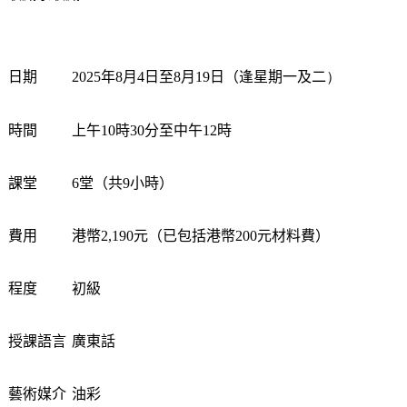
日期
2025
年
8
月
4
日至
8
月
1
9
日（逢星期
一及二
）
時
間
上
午
10
時
30
分
至
中午
12
時
課堂
6
堂
（共
9
小
時
）
費用
港
幣
2,1
9
0
元（已包括港
幣
200
元材料費）
程度
初級
授課語言
廣
東
話
藝
術
媒介
油彩