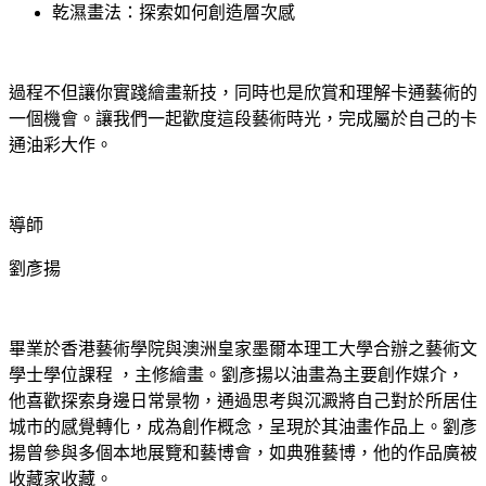
乾濕畫法：探索如何創造層次感
過程不但讓你實踐繪畫新技，同時也是欣賞和理解卡通藝術的
一個機會。讓我們一起歡度這段藝術時光，完成屬於自己的卡
通油彩大作。
導師
劉彥揚
畢業於香港藝術學院與澳洲皇家墨爾本理工大學合辦之藝術文
學士學位課程
，主修繪畫。劉彥揚以油畫為主要創作媒介，
他喜歡探索身邊日常景物，通過思考與沉澱將自己對於所居住
城市的感覺轉化，成為創作概念，呈現於其油畫作品上。劉彥
揚曾參與多個本地展覽和藝博會，如典雅藝博，他的作品廣被
收藏家收藏。