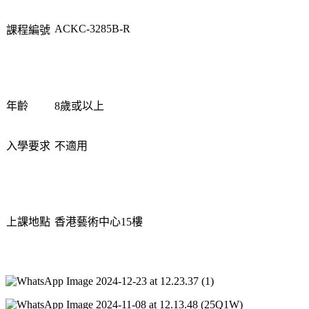
ACKC-
328
5
B-
R
課程編
號
年
齡
8
歲
或以上
入
學
要求
不
適
用
上課地
點
香港
藝
術
中心
1
5
樓