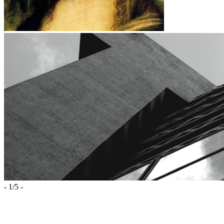
-
1
/
5
-