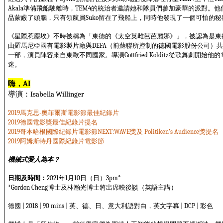
準備飛船駛離時，
的統治者邀請她和隊員們參加豪華的派對。他
Akala
TEM4
品蒙蔽了頭腦，只有領航員
留在了飛船上，同時他發現了一個可怕的秘
Suko
《星際惹塵埃》不時被稱為「東德的《太空英雌芭芭麗娜》」，被認為是東
由羅馬尼亞國有電影製片廠與
（前蘇聯所控制的德國電影股份公司）
DEFA
一部，演員陣容來自東歐不同國家。導演
從歌舞劇開始他的
Gottfried Kolditz
迷。
嗨，
AI
導演：
Isabella Willinger
馬克思
奧菲爾斯電影節最佳紀錄片
2019
-
德國電影獎最佳紀錄片提名
2019
哥本哈根國際紀錄片電影節
獎及
獎提名
2019
NEXT:WAVE
Politiken's Audience
阿姆斯特丹國際紀錄片電影節
2019
機械式愛人為本？
日期及時間：
年
月
日（日）
2021
1
10
3pm*
博士及林瀚光博士將出席映後談（英語主講）
*Gordon Cheng
德國
英、德、日、意大利語對白，英文字幕
彩色
| 2018 | 90 mins |
| DCP |