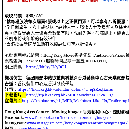
Hong Kong Movie 6
https://bit.
放映門票：
$80/ 64*
就每場放映每次購買
張或以上之正價門票，可以享有八折優惠
*
4
全日制學生、六十歲或以上高齡人士、殘疾人士及看護人及綜合
*
惠。綜援受惠人士優惠票數量有限，先到先得，額滿即止。優惠
證明身份或年齡的有效證件。
香港歌德學院學生憑有效優惠信可享八折優惠。
*
流動應用程式購票：
香港電影
Hong Kong Movie
(Android & iPhone
票務查詢：
服務時間星期一至五
3728 2566 (
10:00-19:00)
網上購票：
https://bit.ly/375yDOU
機械仿生：德國電影中的欲望與科技
香港藝術中心古天樂電影
@
合
辦：
香港藝術中心及香港歌德學院
詳情
：
https://hkac.org.hk/calendar_detail/?u=iqSRexJKmzs
下載圖片：
http://ftp.hkac.org.hk/MDD/Machines_Like_Us/
宣傳片：
http://ftp.hkac.org.hk/MDD/Machines_Like_Us/Trailer.mp
香港藝術中心：流動影
Hong Kong Arts Centre - Moving Images
Facebook:
www.facebook.com/hkartscentremovingimages/
Instagram:
www.instagram.com/hongkongartscentremovingimages/
網頁：
www.hkac.org.hk