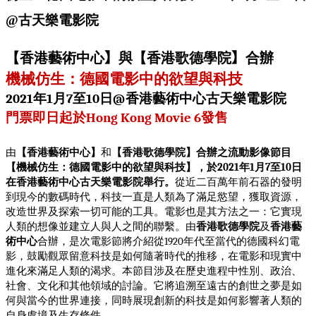
@古天樂電影院
【香港藝術中心
】
與【香港歌德學院
】
合辦
機械仿生：德國電影中的欲望與科技
年
月
至
日
香港藝術中心古天樂電影院
2021
1
7
10
@
門票即日起於
發售
Hong Kong Movie 6
由
【香港藝術中心】
和
【香港歌德學院】合辦之流動影像節目
【機械仿生：德國電影中的欲望與科技】，於
年
月
至
日
2021
1
7
10
在香港藝術中心古天樂電影院舉行。
從近二百萬年前石器的發明
到現今的數碼時代，科技一直是人類為了滿足慾望，獲取資源，
改造世界及探索一切可能的工具。電影也是其方法之一：它實現
人類的想像並建立人與人之間的聯繫。由
香港歌德學院
及
香港藝
術中心
合辦，是次電影節將介紹從
年代至當代的德國科幻電
1920
影，鼓勵觀眾留意科技是如何隨著時代的推移，在電影和現實中
進化來滿足人類的渴求。本節目涉及在歷史進程中性別、政治、
社會、文化和其他領域的討論。它將追溯至遠古的創世之夢是如
何與當今的世界連接，同時展現創新的科技是如何影響著人類的
自身處境及生存條件。