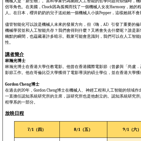
機械人是「新生物」。當科學家們為圍繞人工智能的哲學問題而煩惱時，機
侶等角色。在美國，
因為孤獨而找了一個機械人女友
，她的
Chuck
Harmony
人。在日本，櫻井奶奶的兒子送給她一個機械人小孩
，這樣她就不會
Pepper
儘管智能化可以說是機械人未來的發展方向，但《嗨，
》引發了重要的倫
AI
機械學習並和人工智能共存？我們會得到什麼？又將會失去什麼呢？誰是新
幽默的瞬間，也藴藏著許多暗示。觀衆可能會意識到，我們可以在人工智能
性。
講者簡介
林瀚光博士
林瀚光博士在香港大學任教電影。他曾在香港國際電影節（曾參與「尚盧．
影節工作。他在哥倫比亞大學獲得了電影導演的碩士學位，並在香港大學獲
博士
Gordon Cheng
在過去的
年，
博士在機械人、神經工程和人工智能的領域作
20
Gordon Cheng
一直擔任認知系統研究所的主席，該研究所也是他創立的。認知系統研究所
程學系的一部分。
放映日程
（四）
（五）
（六
7/1
8/1
9/1