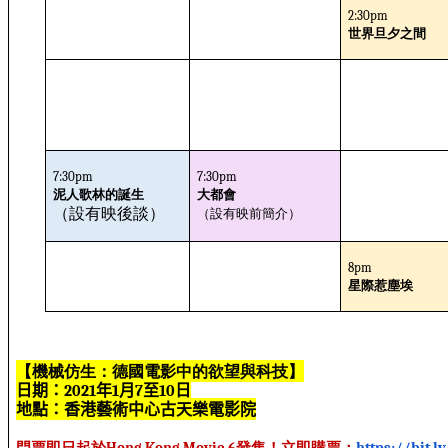
2:30pm
世界旦夕之間
7:30pm
7:30pm
泥人歌林的誕生
大都會
（設有
映前簡介
）
（設有映後談）
8pm
星際惹塵埃
【機械仿生：德國電影中的欲望與科技】
日期：
年
月
至
日
2021
1
7
10
地點：香港藝術中心古天樂電影院
門票即日起於
發售！立即購票：