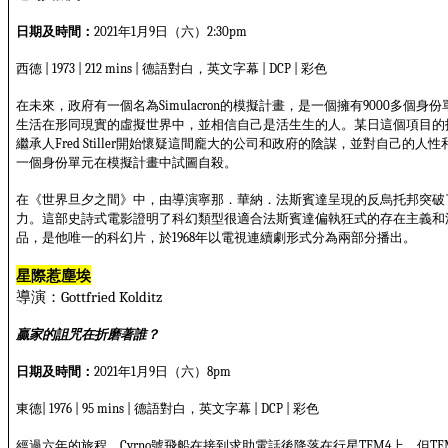
日期及時間：
年
月
日（六）
2021
1
9
2:30pm
西德
德語對白，英文字幕
彩色
| 1973 | 212 mins |
| DCP |
在未來，政府有一個名為
的模擬計畫，是一個擁有
多個身份
Simulacron
9000
生活在形同現實的虛擬世界中，並相信自己是活生生的人。某日這個項目的
繼承人
開始懷疑這間龐大的公司和政府的陰謀，並對自己的人性
Fred Stiller
一個身份單元在模擬計畫中試圖自殺。
在《世界旦夕之間》中，由導演寧那．華納．法斯賓達呈現的反烏托邦突破
力。這部史詩式電影證明了科幻類型很適合法斯賓達偏執狂式的存在主義和
品，是他唯一的科幻片，於
年以電視連續劇形式分為兩部分播出。
1968
星際惹塵埃
導演：
Gottfried Kolditz
贏家的詛咒在折磨著誰？
日期及時間：
年
月
日（六）
2021
1
9
8pm
東德
德語對白，英文字幕
彩色
| 1976 | 95 mins |
| DCP |
經過六年的旅程，
號飛船在接到求助電話後降落在行星
上，但
Cyrno
TEM4
TE