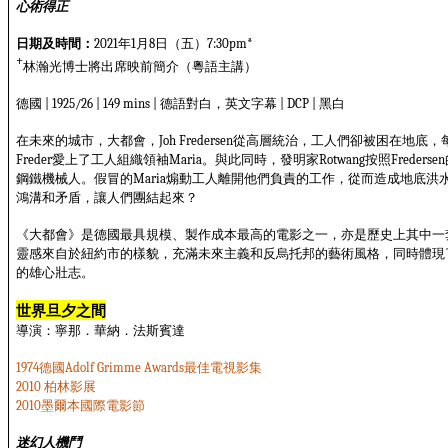
心術得正
日期及時間：
年
月
日（五）
2021
1
8
7:30pm*
+
林瀚光博士將出席映前簡介（粵語主講）
德國
德語對白，英文字幕
黑白
| 1925/26 | 149 mins |
| DCP |
在未來的城市，大都會，
從高層統治，工人們卻被困在地底，
Joh Fredersen
愛上了工人組織領袖
。與此同時，發明家
按照
Freder
Maria
Rotwang
Fredersen
鋼鐵機械人。假冒的
煽動工人離開他們負責的工作，從而造成地底洪
Maria
鴻溝和矛盾，讓人們團結起來？
《大都會》是德國最具規模、製作成本最高的電影之一，亦是歷史上其中一
靈感來自於紐約市的樣貌，充滿未來主義和反烏托邦的藝術風格，同時體現
的雄心壯志。
世界旦夕之間
導演：寧那．華納．法斯賓達
德國
最佳電視影集
1974
Adolf Grimme Awards
柏林影展
2010
墨爾本國際電影節
2010
迷幻人機鬥