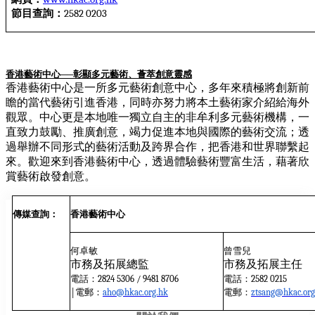
節目查詢：
2582 0203
香港藝術中心
彰顯多元藝術、薈萃創意靈感
──
香港藝術中心是一所多元藝術創意中心，多年來積極將創新前
瞻的當代藝術引進香港，同時亦努力將本土藝術家介紹給海外
觀眾。中心更是本地唯一獨立自主的非牟利多元藝術機構，一
直致力鼓勵、推廣創意，竭力促進本地與國際的藝術交流；透
過舉辦不同形式的藝術活動及跨界合作，把香港和世界聯繫起
來。歡迎來到香港藝術中心，透過體驗藝術豐富生活，藉著欣
賞藝術啟發創意。
傳媒查詢：
香港藝術中心
何卓敏
曾雪
兒
市務及拓展總監
市務及拓展主任
電話：
電話：
2824 5306 / 9481 8706
2582 0215
|電郵：
電郵：
aho@hkac.org.hk
ztsang@hkac.org