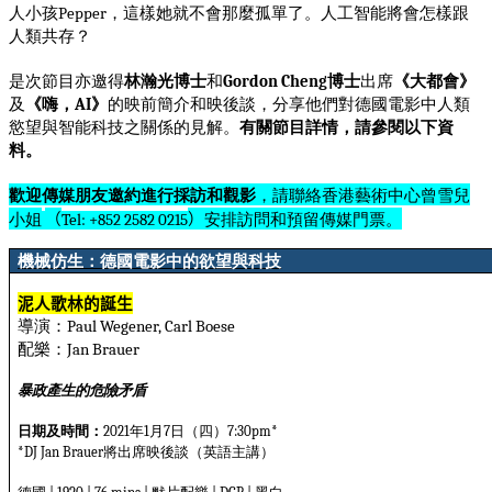
人小孩
，這樣她就不會那麼孤單了。人工智能將會怎樣跟
Pepper
人類共存？
是次節目亦邀得
林瀚光博士
和
博士
出席
《大都會》
Gordon Cheng
及
《嗨，
》
的映前簡介和映後談，分享他們對德國電影中人類
AI
慾望與智能科技之關係的見解。
有關節目詳情，請參閱以下資
料。
歡迎傳媒朋友邀約進行採訪和觀影
，請聯絡香港藝術中心曾雪
兒
小姐
（
）
安排訪問和預留傳媒門票。
Tel: +852 2582 0215
機械仿生：德國電影中的欲望與科技
泥人歌林的誕生
導演：
Paul Wegener, Carl Boese
配樂：
Jan Brauer
暴政產生的危險矛盾
日期及時間：
年
月
日（四）
2021
1
7
7:30pm*
將出席映後談（英語主講）
*DJ Jan Brauer