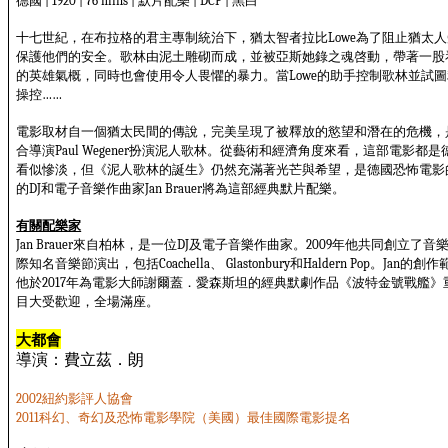
德國
默片配樂
黑白
| 1920 | 76 mins |
| DCP |
十七世紀，在布拉格的君主專制統治下，猶太智者拉比
為了阻止猶太人
Lowe
保護他們的安全。歌林由泥土雕砌而成，並被亞斯她錄之魂啓動，帶著一股
的英雄氣概，同時也會使用令人畏懼的暴力。當
的助手控制歌林並試圖
Lowe
操控
……
電影取材自一個猶太民間的傳說，完美呈現了被釋放的慾望和潛在的危機，
合導演
扮演泥人歌林。從藝術和經濟角度來看，這部電影都是
Paul Wegener
看似慘淡，但《泥人歌林的誕生》仍然充滿著光芒與希望，是德國恐怖電影
的
和電子音樂作曲家
將為這部經典默片配樂。
DJ
Jan Brauer
有關配樂家
來自柏林，是一位
及電子音樂作曲家。
年他共同創立了音
Jan Brauer
DJ
2009
際知名音樂節演出，包括
、
和
。
的創作
Coachella
Glastonbury
Haldern Pop
Jan
他於
年為電影大師謝爾蓋．愛森斯坦的經典默劇作品《波特金號戰艦》
2017
目大受歡迎，全場滿座。
大都會
導演：費立茲．朗
紐約影評人協會
2002
科幻、奇幻及恐怖電影學院（美國）最佳國際電影提名
2011