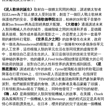
《泥人歌林的誕生》
取材自一個猶太民間的傳說，講述猶太智者
拉比
為了阻止猶太人受到迫害，創造了一個巨人戰士歌林來
Lowe
保護他們的安全。受
香港歌德學院
邀請，柏林的
和電子音樂作
DJ
曲家
將為這部經典默片配樂。
《大都會》
通過講述未來
Jan Brauer
人類與機械人共存的城市，描繪階級之間的鴻溝和矛盾，是德國
最具規模、製作成本最高的電影之一，亦是歷史上其中一套最早
期的劇情科幻電影。
《世界旦夕之間》
的故事發生在未來，政府
有一個名為
的模擬計畫，是一個擁有
多個身份單元
Simulacron
9000
的人工世界，這些模擬人類的單元生活在形同現實的虛擬世界
中，並相信自己是活生生的人。某日這個項目的技術主管死於一
場神秘的事故中。他的繼承人
開始懷疑這間龐大的公司
Fred Stiller
和政府的陰謀，並對自己的人性和世界的真實性感到困惑。
《星
際惹塵埃》
講述經過六年的旅程，
號飛船在接到求助電話後
Cyrno
降落在行星
上，但
星人否認曾致電他們。在指揮官
TEM4
TEM4
準備飛船駛離時，
的統治者邀請她和隊員們參加豪華的
Akala
TEM4
派對。他們被眼前豐盛的食物、誘人的舞者及毒品蒙蔽了頭腦，
只有領航員
留在了飛船上，同時他發現了一個可怕的秘密。
Suko
《嗨，
》
是兩個關於人類與智能機械人的故事。在美國，
AI
Chuck
因為孤獨而找了一個機械人女友
，她的程式設定是具有同
Harmony
情心和喜歡讚美他人。在日本，櫻井奶奶的兒子送給她一個機械