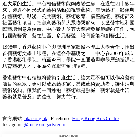
進大眾的生活。中心相信藝術能夠改變生命，在過往四十多年
來，透過不同形式的藝術活動如視覺藝術、表演藝術、影像與
媒體藝術、動漫、公共藝術、藝術教育、講座論壇、藝術節及
社區藝術項目，把創意藝術與大眾聯繫起來，以激發本地和國
際藝壇創意為使命。中心致力於五大藝術發展範疇的工作，包
括國際藝賞、藝在社區、多元藝聲、培育藝能和創藝生活。
1998年，香港藝術中心與澳洲皇家墨爾本理工大學合作，推出
首個藝術文學士課程。在這合作基礎之上，中心在2000年成立
了香港藝術學院。時至今日，學院一直通過舉辦學歷頒授課程
培育藝術人才，並為公眾舉辦短期課程。
香港藝術中心積極將藝術引進生活，讓大眾不但可以作為藝術
節目的觀眾，更可以成為藝術家，甚或藝術贊助者，讓生活與
藝術緊扣。讓我們一同擁抱「藝術就是熱誠．藝術就是生活．
藝術就是普及」的信念，努力前行。
官方網站:
hkac.org.hk
| Facebook:
Hong Kong Arts Centre
|
Instagram:
@hongkongartscentre