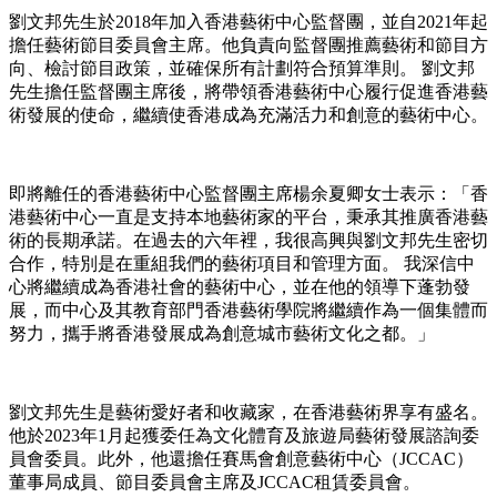
劉文邦先生於2018年加入香港藝術中心監督團，並自2021年起
擔任藝術節目委員會主席。他負責向監督團推薦藝術和節目方
向、檢討節目政策，並確保所有計劃符合預算準則。 劉文邦
先生擔任監督團主席後，將帶領香港藝術中心履行促進香港藝
術發展的使命，繼續使香港成為充滿活力和創意的藝術中心。
即將離任的香港藝術中心監督團主席楊余夏卿女士表示：「香
港藝術中心一直是支持本地藝術家的平台，秉承其推廣香港藝
術的長期承諾。在過去的六年裡，我很高興與劉文邦先生密切
合作，特別是在重組我們的藝術項目和管理方面。 我深信中
心將繼續成為香港社會的藝術中心，並在他的領導下蓬勃發
展，而中心及其教育部門香港藝術學院將繼續作為一個集體而
努力，攜手將香港發展成為創意城市藝術文化之都。」
劉文邦先生是藝術愛好者和收藏家，在香港藝術界享有盛名。
他於2023年1月起獲委任為文化體育及旅遊局藝術發展諮詢委
員會委員。此外，他還擔任賽馬會創意藝術中心（JCCAC）
董事局成員、節目委員會主席及JCCAC租賃委員會。