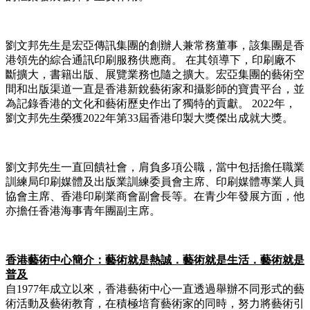
劉文邦先生是宏亞傳訊集團的創辦人兼常務董事，該集團是香
港領先的綜合通訊印刷服務供應商。 在其領導下，印刷廠不
斷擴大，書籍出版、展覽業務也隨之擴大。宏亞集團的藝術空
間和出版渠道一直是香港新銳藝術家和攝影師的寶貴平台，並
為記錄香港的文化和藝術歷史作出了獨特的貢獻。 2022年，
劉文邦先生榮獲2022年第33屆香港印製大獎傑出成就大獎。
劉文邦先生一直回饋社會，肩負多項公職，當中包括擔任職業
訓練局印刷媒體及出版業訓練委員會主席、印刷媒體專業人員
協會主席、香港印刷業商會副會長等。在青少年發展方面，他
亦擔任香港海事青年團副主席。
香港藝術中心簡介：藝術就是熱誠．藝術就是生活．藝術就是
普及
自1977年成立以來，香港藝術中心一直透過舉辦不同形式的藝
術活動及藝術教育，在積極培育藝術家的同時，努力將藝術引