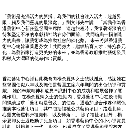
「藝術是充滿活力的脈搏，為我們的社會注入活力，超越界
限，觸及我們靈魂的最深處。」劉文邦先生說，「當我作為香
港藝術中心新任監督團主席踏上這趟旅程時，我懷著深深的期
待和堅定不移的奉獻精神站在你們面前。 共同編織一幅創造
力的織畫，讓藝術成為推動社會的催化劑。 未來將與香港藝
術中心總幹事葉思芬女士共同努力，繼續培育人才，擁抱多元
化，為藝術家打造更美好的未來，並為香港政府推動藝術發展
和融入大灣區的使命作出貢獻。」
香港藝術中心謹藉此機會向楊余夏卿女士致以謝意，感謝她在
監督團任職八年以及擔任監督團主席六年期間的出色領導和貢
獻。 她的奉獻精神和遠見卓識對中心的成功和發展發揮了關
鍵作用。 在楊余夏卿女士的任期內，香港藝術中心在疫情期
間繼續追求「藝術就是普及」的使命，通過加強合作夥伴關係
推廣本地藝術項目，其中包括福祉公共藝術項目：路過北角、
心靈友善屋邨@祖堯邨，以及轉角：。 除了福祉項目外，楊
余夏卿女士還啟動了兒童項目，如香港藝術中心的小小導賞員
計劃，以培養下一代。 此外，她還成立了香港藝術學院校友