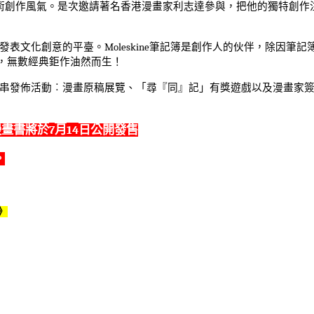
術創作風氣。是次邀請著名香港漫畫家利志達參與，把他的獨特創作
發表文化創意的平臺。
Moleskine
筆記簿是創作人的伙伴，除因筆記
，無數經典鉅作油然而生！
串發佈活動︰漫畫原稿展覽、「尋『同』記」有獎遊戲以及漫畫家
7
14
漫畫書將於
月
日公開發售
。
》