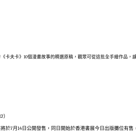
書《卡夫卡》
10
個漫畫故事的精選原稿，觀眾可從這批全手繪作品，
12
）
書將於
7
月
14
日公開發售，同日開始於香港書展今日出版攤位有售