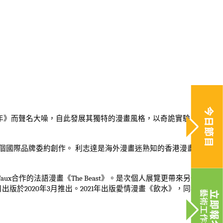
年》而聲名大噪，自此發展其獨特的漫畫風格，以奇詭實驗、突破
個國際品牌委約創作。
利志達是海外漫畫迷熟知的香港漫畫家，
faux
合作的法語漫畫《
The Beast
》。是次個人展覽更帶來另一次面
日出版於
2020
年
3
月推出。
2021
年出版愛情漫畫《飲水》，同年以著