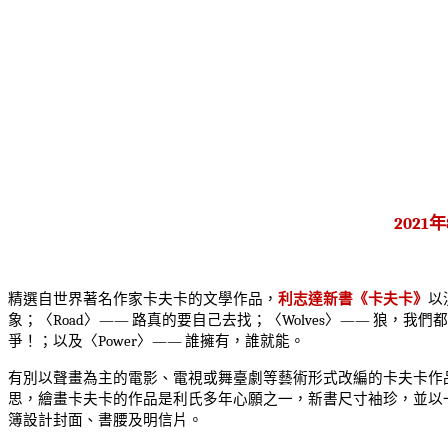
2021
年
精選自世界著名作家卡夫卡的文學作品，
利志達新書《卡夫卡》
以
象；〈
Road
〉
——
路真的要自己去找；〈
Wolves
〉
——
狼，我們都
爭！；以及〈
Power
〉
——
誰擁有，誰就能。
有別以聲畫為主的電影、電視或舞臺劇等藝術形式改編的卡夫卡作
思，繪畫卡夫卡的作品是利氏多年心願之一，新書尺寸袖珍，並以
簿設計封面、書腰及明信片。