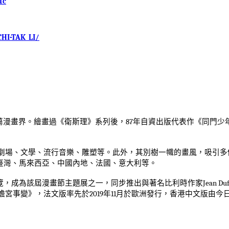
1c
HI-TAK_LI/
蕩漫畫界。繪畫過《衛斯理》系列後，
87
年自資出版代表作《同門少
劇場、文學、流行音樂、雕塑等。此外，其別樹一幟的畫風，吸引多
臺灣、馬來西亞、中國內地、法國、意大利等。
覽，成為該屆漫畫節主題展之一，同步推出與著名比利時作家
Jean Du
蟾宮事變》，法文版率先於
2019
年
11
月於歐洲發行，香港中文版由今