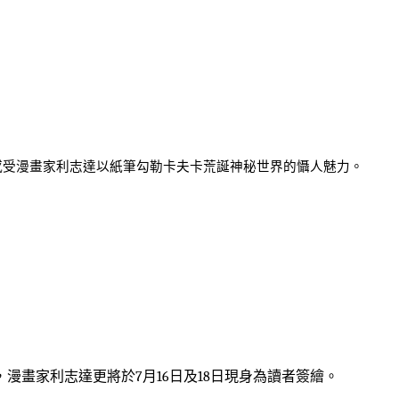
感受漫畫家利志達以紙筆勾勒卡夫卡荒誕神秘世界的懾人魅力。
，漫畫家利志達更將於
7
月
16
日及
18
日現身為讀者簽繪。