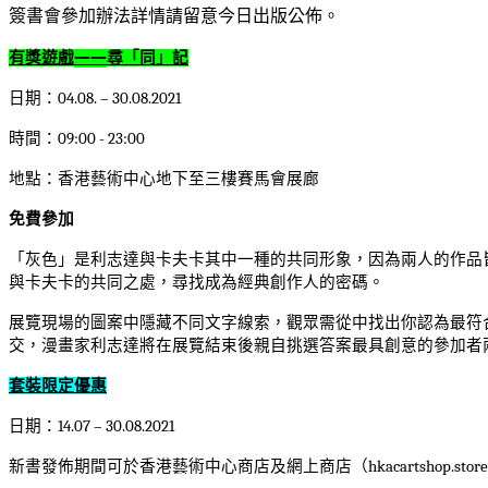
簽書會參加辦法詳情請留意今日出版公佈。
有獎遊戲
——
尋「同」記
日期：
04.08. – 30.08.2021
時間：
09:00 - 23:00
地點：香港藝術中心地下至三樓賽馬會展廊
免費參加
「灰色」是利志達與卡夫卡其中一種的共同形象，因為兩人的作品
與卡夫卡的共
同
之處，尋找成為經典創作人的密碼。
展
覽現場的圖案中隱藏不同文字線索，觀眾需從中找出你認為最符
交，漫畫家利志達將在展覽結束後親自挑選答案最具創意的參加者
套裝限定優惠
日期：
14.07 – 30.08.2021
新書發佈期間可於香港藝術中心商店及網上商店（
hkacartshop.store