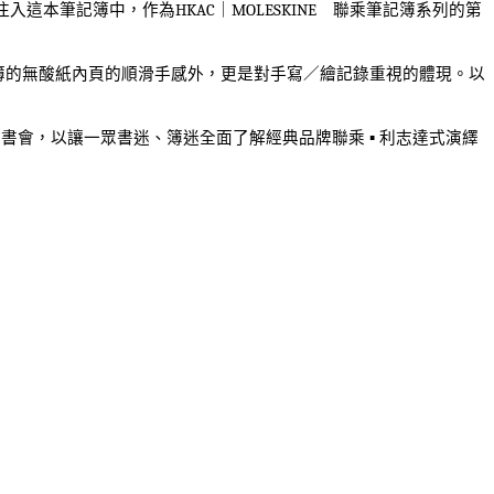
注入這本筆記簿中，作為
HKAC
｜
MOLESKINE
聯乘筆記簿系列的第
簿的無酸紙內頁的順滑手感外，更是對手寫／繪記錄重視的體現。以
簽書會，以讓一眾書迷、簿迷全面了解經典品牌聯乘
▪
利志達式演繹