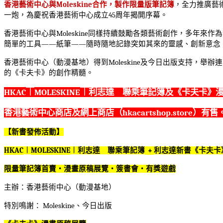
香港藝術中心與
Moleskine
合作，製作限量版筆記簿
，全力推廣藝
一炮，為慶祝香港藝術中心成立
45
周年揭開序幕。
香港藝術中心與
Moleskine
同樣持續鼓勵各類藝術創作，多年來作為
簡單的工具
——
紙筆
——
隨時隨地記錄突如其來的靈感、創新意念
香港藝術中心（動漫基地）得到
Moleskine
及今日出版支持，舉辦連
的《卡夫卡》的創作精髓。
HKAC
MOLESKINE
︱
︱利志達 聯乘筆記簿及《卡夫卡》
hkacartshop.store
香港藝術中心商店及網上商店（
）有售
【新書發佈活動】
HKAC
︱
MOLESKINE
︱利志達 聯乘筆記簿
+
利志達新書《卡夫卡
限量筆記簿首賣‧漫畫原稿展覽‧簽書會‧有獎遊戲
主辦：香港藝術中心（動漫基地）
特別鳴謝：
Moleskine
、今日出版