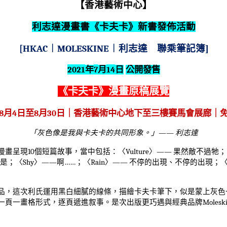
【香港藝術中心】
利志達漫畫書《卡夫卡》新書發佈活動
[HKAC
︱
MOLESKINE
︱利志達 聯乘筆記簿
]
2021
7
14
年
月
日
公開發售
《卡夫卡》漫畫原稿展覽
8
4
8
30
月
日至
月
日｜香港藝術中心地下至三樓賽馬會展廊｜
「灰色像是我與卡夫卡的共同形象。」
——
利志達
漫畫呈現
10
個短篇故事，當中包括：〈
Vulture
〉
——
果然敵不過牠；
是；〈
Shy
〉
——
啊
……
；〈
Rain
〉
——
不停的出現、不停的出現；
品，這次利氏運用黑白細膩的線條，描繪卡夫卡筆下，似是蒙上灰色
一頁一畫格形式，逐頁遞進叙事。是次出版更巧遇與經典品牌
Molesk