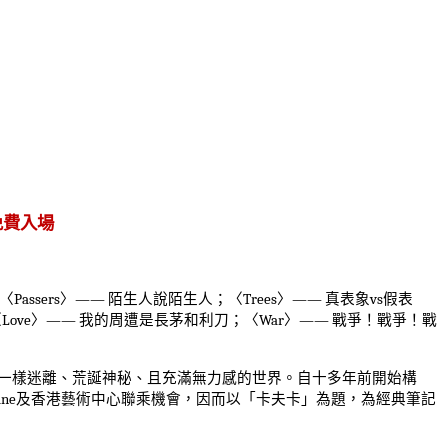
免費入場
〈
Passers
〉
——
陌生人說陌生人；〈
Trees
〉
——
真表象
vs
假表
〈
Love
〉
——
我的周遭是長茅和利刀；〈
War
〉
——
戰爭！戰爭！戰
一樣迷離、荒誕神秘、且充滿無力感的世界。自十多年前開始構
ine
及香港藝術中心聯乘機會，因而以「卡夫卡」為題，為經典筆記