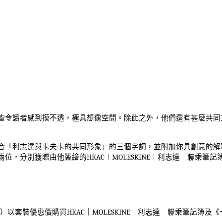
皆令讀者感到摸不透，極具想像空間。除此之外，他們還有甚麼共
同
合「利志達與卡夫卡的共同形象」的三個字詞，並附加你具創意的解
兩位，分別獲贈由他簽繪的
HKAC
︱
MOLESKINE
︱利志達 聯乘筆記
）以套裝優惠價購買
HKAC
｜
MOLESKINE
｜利志達 聯乘筆記簿及《