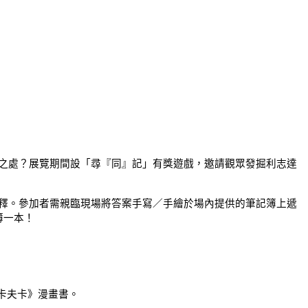
之處？展覽期間設「
尋『同』記
」有獎遊戲，邀請觀眾發掘利志達
釋。參加者需親臨現場將答案手寫／手繪於場內提供的筆記簿上遞
簿一本！
卡夫卡》漫畫書。