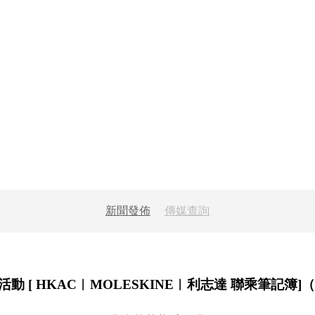
新聞發佈
傳媒查詢
 HKAC︱MOLESKINE︱利志達 聯乘筆記簿]（2