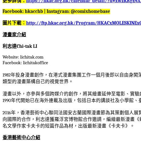
更多詳情：
https://hkac.org.hk/calendar_detail/?u=xwzKRgE4X
Facebook: hkacchb | Instagram: @comixhomebase
圖片下載︰
http://ftp.hkac.org.hk/Program/HKACxMOLESKINExC
漫畫家介紹
利志達
Chi-tak LI
Website: lichitak.com
Facebook: lichitakoffice
1982
年投身漫畫創作，在港式漫畫集團工作一個月後即以自由身闖
類型的漫畫築構自己的視覺世界。
漫畫以外，亦參與多個跨媒介的創作，將其繪畫延伸至電影、實驗
1990
年代開始已在海外連載及出版，包括日本的講談社及小學館、
2016
年，香港藝術中心聯同法國安古蘭國際漫畫節為其策劃個人展
向國際的合作，利志達獲羅浮宮博物館合作邀請，編繪最新漫畫《
名文學作家卡夫卡的短篇作品為材，出版最新漫畫《卡夫卡》。
香港藝術中心介紹