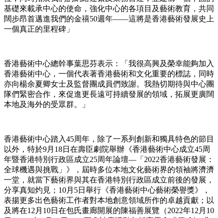
基礎來載承中心的使命，強化中心的各項目及藝術教育，共同
闊步昂首邁進我們的金禧50週年——這將是香港藝術發展史上
一個真正的里程碑」
香港藝術中心總幹事葉思芬表示：「我很高興及榮幸能夠加入
香港藝術中心，一個代表著香港藝術和文化重要的標誌，同時
亦向楊余夏卿女士及監督團成員們致謝。我熱切期待與中心團
隊們緊密合作，來促進更長遠可持續發展的領域，拓展更廣闊
本地及海外的受眾群。」
香港藝術中心踏入45周年，除了一系列創新和獨具特色的節目
以外，特於9月18日在壽臣劇院舉辦《香港藝術中心成立45周
年暨香港特別行政區成立25周年論壇—「2022香港藝術發展：
全球機遇與挑戰」》，屆時多位本地文化藝術界的領袖將濟濟
一堂，就當下藝術界與其在香港特別行政區成立前後的發展，
分享真知灼見；10月5日舉行《香港藝術中心藝術榮譽獎》，
表揚更多出色藝術工作者對本地創意領域所作的卓越貢獻；以
及將在12月10日在包氏畫廊開展的陳福善展覽（2022年12月10