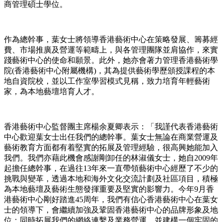
商管理碩士學位。
作為總幹事，葉女士將領導香港藝術中心在策略發展、籌募經
費、市場推廣及營運等範疇上，與各管理團隊並肩協作，來實
踐藝術中心的使命和願景。此外，她亦會著力管理香港藝術學
院(香港藝術中心附屬機構)，其為提供藝術學歷頒授課程的本
地自資院校，並以工作室學習模式見稱，致力培育年輕藝術
家，為本地藝壇培育人才。
香港藝術中心監督團主席楊余夏卿表示：「我謹代表香港藝術
中心歡迎葉女士出任我們的總幹事。葉女士無論在商業營運及
藝術教育方面都有着堅實的拓展及管理經驗，很高興她能加入
我們。我們亦藉此機會感謝剛卸任的林淑儀女士，她自2009年
起擔任總幹事，在過往13年來一直帶領藝術中心經歷了不少的
挑戰與變革，透過本地和海外文化交流計劃及社區項目，積極
為本地藝壇及藝術生態發揮重要及堅實的影響力。今年9月香
港藝術中心剛好踏進45周年，我們有信心香港藝術中心在葉女
士的領導下，會繼續加強及鞏固香港藝術中心的品牌形象及地
位；同時拓展我們的網絡連繫及業務營運，並建構一個牢固的