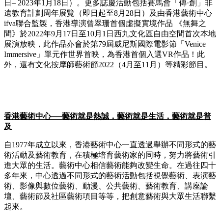
日– 2023年1月18日）。更多誌慶活動包括賽馬會「傳·創」非
遺教育計劃周年展覽（即日起至8月28日）及由香港藝術中心
ifva聯合監製，香港導演曾翠珊首個虛擬實境作品 《無舞之
間》於2022年9月17日至10月1日西九文化區自由空間首次本地
展演放映，此作品亦會於第79屆威尼斯國際電影節「Venice
Immersive」單元作世界首映，為香港首個入選VR作品！此
外，還有文化按摩師藝術節2022（4月至11月）等精彩節目。
香港藝術中心
──
藝術就是熱誠．藝術就是生活．藝術就是普
及
自1977年成立以來，香港藝術中心一直透過舉辦不同形式的藝
術活動及藝術教育，在積極培育藝術家的同時，努力將藝術引
進大眾的生活。藝術中心相信藝術能夠改變生命。在過往四十
多年來，中心透過不同形式的藝術活動包括視覺藝術、表演藝
術、影像與數位藝術、動漫、公共藝術、藝術教育、講座論
壇、藝術節及社區藝術項目等等，把創意藝術與大眾生活聯繫
起來。