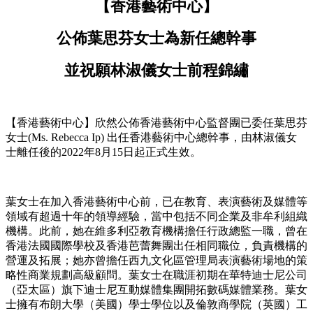
【香港藝術中心】
公佈葉思芬女士為新任總幹事
並祝願林淑儀女士前程錦繡
【香港藝術中心】欣然公佈香港藝術中心監督團已委任葉思芬
女士(Ms. Rebecca Ip) 出任香港藝術中心總幹事，由林淑儀女
士離任後的2022年8月15日起正式生效。
葉女士在加入香港藝術中心前，已在教育、表演藝術及媒體等
領域有超過十年的領導經驗，當中包括不同企業及非牟利組織
機構。此前，她在維多利亞教育機構擔任行政總監一職，曾在
香港法國國際學校及香港芭蕾舞團出任相同職位，負責機構的
營運及拓展；她亦曾擔任西九文化區管理局表演藝術場地的策
略性商業規劃高級顧問。葉女士在職涯初期在華特迪士尼公司
（亞太區）旗下迪士尼互動媒體集團開拓數碼媒體業務。葉女
士擁有布朗大學（美國）學士學位以及倫敦商學院（英國）工