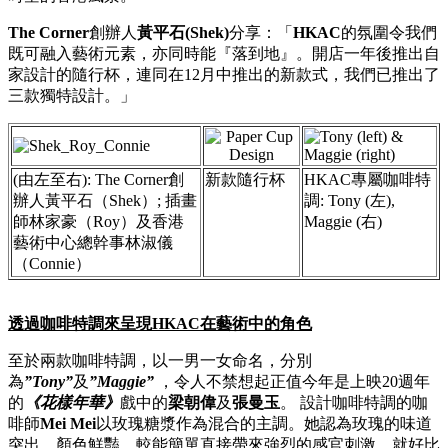
The Corner
創辦人
黃平石
(Shek)
分享：「
HKAC
的氛圍令我們
既可融入藝術元素，亦同時能『落到地』。開店一年後推出自
家設計的隨行杯，連同在12月中推出的新款式，我們已推出了
三款獨特設計。」
(由左至右): The Corner創
新款隨行杯
HKAC專屬咖啡特
辦人黃平石（Shek）; 插畫
調: Tony (左),
師林家豪（Roy）及香港
Maggie (右)
藝術中心總幹事林淑儀
（Connie）
透過咖啡特調來
呈現
HKAC
在藝術中的角色
至於兩款咖啡特調，以一男一女命名，分別
為
”Tony”
及
”Maggie”
，令人不禁想起正值今年是上映20週年
的
《花樣年華》
戲中的
梁朝偉
及
張曼玉
。 設計咖啡特調的咖
啡師
Mei Mei
以玫瑰糖漿作為混合的主調。她認為玫瑰的味道
突出、顏色鮮豔，較能簡單直接帶來強烈的感官刺激，就好比