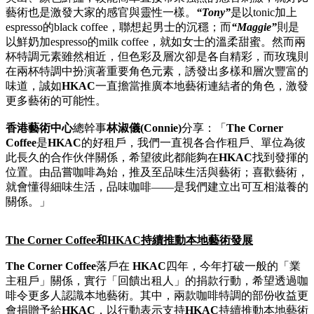
藝術也是激發大家的感官與靈性一樣。
“Tony”
是以tonic加上
espresso的black coffee，聯想起男士的沉穩；而
“Maggie”
則是
以鮮奶加espresso的milk coffee，就如女士的溫柔甜蜜。然而兩
杯特調元素雖然相近，但色彩及層次卻是各自精彩，而玫瑰則
在兩杯特調中扮演著重要角色元素，誘發出多樣和層次豐富的
味道，誠如
HKAC
一直擔當推廣本地藝術連結者的角色，激發
更多藝術的可能性。
香港藝術中心
總幹事
林淑儀
(Connie)
分享：「
The Corner
Coffee
是
HKAC
的好租戶，我們一直視各合作租戶、單位為彼
此長久的合作伙伴關係，希望彼此都能夠在
HKAC
找到發揮的
位置。由品嘗咖啡為始，推及至品味生活與藝術；喜歡藝術，
就會懂得細味生活，品味咖啡——是我們建立出可互相滋養的
關係。」
The Corner Coffee
和
HKAC
持續推動本地藝術發展
The Corner Coffee
落戶在
HKAC
四年，今年打破一般的「業
主租戶」關係，實行「回饋出租人」的捐款行動，希望透過咖
啡令更多人認識本地藝術。其中，兩款咖啡特調的部份收益更
會捐贈予給
HKAC
，以行動表示支持
HKAC
持續推動本地藝術