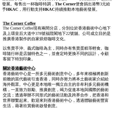
發展。每售出一杯咖啡特調，
The Corner
便會捐出港幣3元給
予
HKAC
，用行動支持
HKAC
持續推動本地藝術發展。
The Corner Coffee
The Corner Coffee現有兩間分店，分別位於香港藝術中心地下
及上環皇后大道中378號福陞閣地下22號舖。公司成立目的是
推廣香港製作的自家烘焙咖啡文化。
以售賣手沖、義式咖啡為主，同時亦有售賣蛋糕等輕食。咖
啡隨行杯是店舖特色之一，並會定時更換不同的設計，令顧
客留下特別印象。
關於
香港藝術中心
香港藝術中心是一所多元藝術創意中心，多年來積極將創新
前瞻的當代藝術引進香港，同時亦努力將本土藝術家介紹給
海外觀眾。中心更是本地唯一獨立自主的非牟利多元藝術機
構，一直致力鼓勵、推廣創意，竭力促進本地與國際的藝術
交流；透過舉辦不同形式的藝術活動及跨界合作，把香港和
世界聯繫起來。歡迎來到香港藝術中心，透過體驗藝術豐富
生活，藉著欣賞藝術啟發創意。