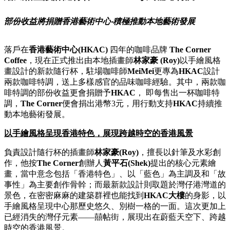
部份收益將捐贈香港藝術中心‧積極推動本地藝術發展
落戶在
香港藝術中心
(HKAC)
四年的咖啡品牌
The Corner
Coffee
，現在正式推出由本地插畫師
林家豪
(Roy)
以手繪風格
畫設計的新款隨行杯，駐場咖啡師
MeiMei
更專為
HKAC
設計
兩款咖啡特調，送上多樣感官的品味咖啡經驗。其中，兩款咖
啡特調的部份收益更會捐贈予
HKAC
， 即每售出一杯咖啡特
調，
The Corner
便會捐出港幣3元，用行動支持
HKAC
持續推
動本地藝術發展。
以手繪風格
呈現
香港特色，展現跨越時空的香港風景
負責設計隨行杯的插畫師
林家豪
(Roy)
，擅長以針筆及水彩創
作，他按
The Corner
創辦人
黃平石
(Shek)
提出的核心元素繪
畫，當中意念包括「香港特色」、以「藍色」為主調及和「故
事性」為主要創作骨幹；而最新款設計則取題於灣仔港灣道的
景色，在密密麻麻的建築群裡也能找到
HKAC
大樓
的身影，以
手繪風格呈現中心那歷史悠久、別樹一格的一面。這次更加上
已經消失的灣仔元素——囍帖街，展現出在蔚藍天空下、跨越
時空的香港風景。