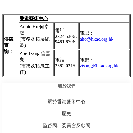
香港藝術中心
Annie Ho 何卓
電話：
敏
電郵：
2824 5306 /
傳媒
(市務及拓展總
aho@hkac.org.hk
9481 8706
查
監)
詢：
Zoe Tsang 曾雪
兒
電話：
電郵：
(市務及拓展主
2582 0215
ztsang@hkac.org.hk
任)
關於我們
關於香港藝術中心
歷史
監督團、委員會及顧問