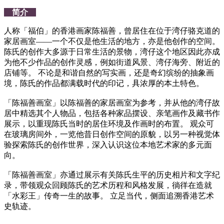
简介
人称「福伯」的香港画家陈福善，曾居住在位于湾仔骆克道的
家居画室——一个不仅是他生活的地方，亦是他创作的空间。
陈氏的创作大多源于日常生活的景物，湾仔这个地区因此亦成
为他不少作品的创作灵感，例如街道风景、湾仔海旁、附近的
店铺等。 不论是和谐自然的写实画，还是奇幻缤纷的抽象画
境，陈氏的作品都满载时代的印记，具浓厚的本土特色。
「陈福善画室」以陈福善的家居画室为参考，并从他的湾仔故
居中精选其个人物品，包括各种家品摆设、亲笔画作及藏书作
展示，以重现陈氏当时的居住环境及作画时的布置。 观众可
在玻璃房间外，一览他昔日创作空间的原貌，以另一种视觉体
验探索陈氏的创作世界，深入认识这位本地艺术家的多元面
向。
「陈福善画室」亦通过展示有关陈氏生平的历史相片和文字纪
录，带领观众回顾陈氏的艺术历程和风格发展，徜徉在造就
「水彩王」传奇一生的故事。 立足当代，侧面追溯香港艺术
史轨迹。