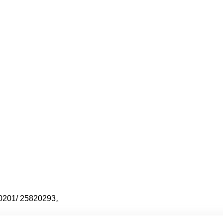
0201/ 25820293
。