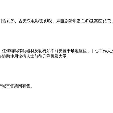
剧场
(LB)
、古天乐电影院
(UB)
、寿臣剧院堂座
(1/F)
及高座
(3/F)
。任何辅助移动器材及轮椅如不能安置于场地座位，中心工作人
会协助使用轮椅人士前往升降机及大堂。
于城市售票网有售。