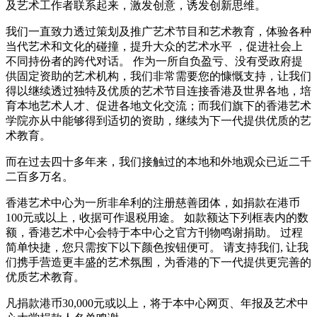
及艺术工作者联系起来，激发创意，诱发创新思维。
我们一直致力透过策划及推广艺术节目和艺术教育，体验各种
当代艺术和文化的碰撞，提升大众的艺术水平 ，促进社会上
不同持份者的跨代对话。 作为一所自负盈亏、没有受政府提
供固定资助的艺术机构，我们非常需要您的慷慨支持，让我们
得以继续透过独特及优质的艺术节目连接香港及世界各地，培
育本地艺术人才、促进各地文化交流；而我们旗下的香港艺术
学院亦从中能够得到适切的资助，继续为下一代提供优质的艺
术教育。
而在过去四十多年来，我们接触过的本地和外地观众已近二千
二百多万名。
香港艺术中心为一所非牟利的注册慈善团体，如捐款在港币
100元或以上，收据可作退税用途。 如款额达下列框表内的数
额，香港艺术中心会特于本中心之官方刊物鸣谢捐助。 过程
简单快捷，您只需按下以下颜色按钮便可。 请支持我们, 让我
们携手营造更丰盛的艺术氛围，为香港的下一代提供更完善的
优质艺术教育。
凡捐款港币30,000元或以上，将于本中心网页、年报及艺术中