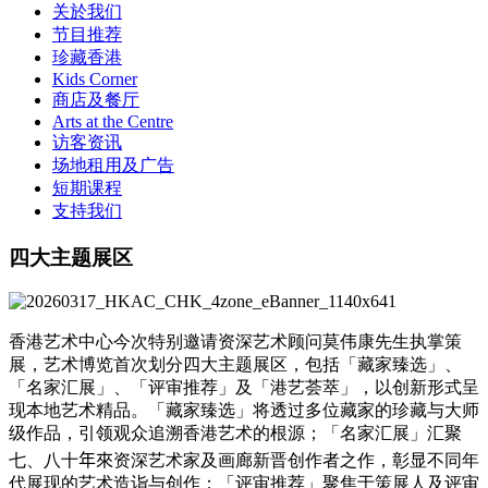
关於我们
节目推荐
珍藏香港
Kids Corner
商店及餐厅
Arts at the Centre
访客资讯
场地租用及广告
短期课程
支持我们
四大主题展区
香港艺术中心今次特别邀请资深艺术顾问莫伟康先生执掌策
展，艺术博览首次划分四大主题展区，包括「藏家臻选」、
「名家汇展」、「评审推荐」及「港艺荟萃」，以创新形式呈
现本地艺术精品。「藏家臻选」将透过多位藏家的珍藏与大师
级作品，引领观众追溯香港艺术的根源；「名家汇展」汇聚
七、八十
年來
资深艺术家及画廊新晋创作者之作，彰显不同年
代展现的艺术造诣与创作；「评审推荐」聚焦于策展人及评审