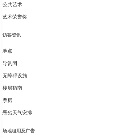
公共艺术
艺术荣誉奖
访客资讯
地点
导赏团
无障碍设施
楼层指南
票房
恶劣天气安排
场地租用及广告