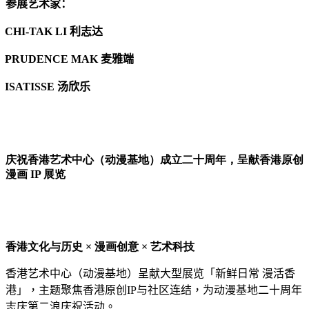
参展
艺术
家：
CHI-TAK LI
利志达
PRUDENCE MAK
麦雅端
ISATISSE
汤
欣
乐
庆
祝香港
艺术
中心（
动
漫基地）成立二十周年，呈献香港原
创
漫画
IP 展
览
香港文化与
历
史
× 漫画
创
意
×
艺术
科技
香港
艺术
中心（
动
漫基地）呈献大型展
览
「新
鲜
日常 漫活香
港」，主
题
聚焦香港原
创
IP
与社区
连结
，
为动
漫基地二十周年
志
庆
第二浪
庆
祝活
动
。