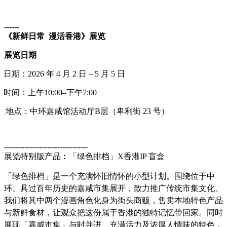
------
《新
鲜
日常
漫活香港》展
览
展
览
日期
日期：2026 年 4 月 2 日 – 5 月 5 日
时间
：上午
10:00–下午7:00
地点：中
环
嘉咸
馆
活
动厅
B
层
（卑利街
23 号）
---------------------------------
展
览
特
别
版
产
品
︰
「
绿
色排档」
X香港IP 盲盒
「
绿
色排档」是一个充
满怀
旧情
怀
的小型
计
划。
围绕
位于中
环
、具
过
百年
历
史的嘉咸市集展开，致力推广
传统
市集文化。
我
们
将其中两个漫画角色化身
为
街
头
商
贩
，售
卖
本地特色
产
品
与新
鲜
食材，
让观
众把
这
份属于香港的独特
记忆带
回家。同
时
展
现
「嘉咸市集」与
时
并
进
、充
满
活力及
浓
厚人情味的特色，