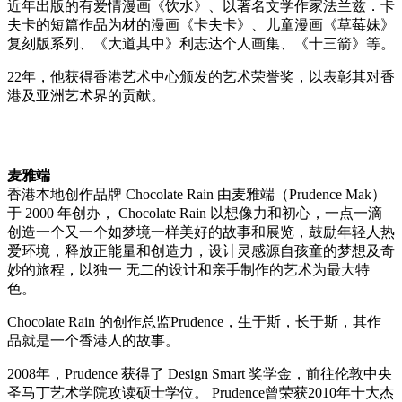
近年出版的有
爱
情漫画《
饮
水》、以著名文学作家法
兰兹
．卡
夫卡的短篇作品
为
材的漫画《卡夫卡》、儿童漫画《草莓妹》
复刻版系列、《大道其中》利志达个人画集、《十三箭》等。
22年，他
获
得香港
艺术
中心
颁发
的
艺术
荣誉
奖
，以表彰其
对
香
港及
亚
洲
艺术
界的
贡
献。
麦雅端
香港本地
创
作品牌
Chocolate Rain 由麦雅端（Prudence Mak）
于 2000 年
创办
，
Chocolate Rain 以想像力和初心，一点一滴
创
造一个又一个如梦境一
样
美好的故事和展
览
，鼓励年
轻
人
热
爱环
境，
释
放正能量和
创
造力，
设计
灵感源自孩童的梦想及奇
妙的旅程，以独一
无二的
设计
和
亲
手制作的
艺术为
最大特
色。
Chocolate Rain 的
创
作
总监
Prudence，生于斯，
长
于斯，其作
品就是一个香港人的故事。
2008年，Prudence
获
得了
Design Smart
奖
学金，前往
伦
敦中央
圣
马
丁
艺术
学院攻
读硕
士学位。
Prudence曾荣
获
2010年十大杰