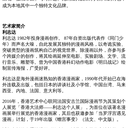
成
为
本地其中一个独特文化品牌。
艺术
家
简
介
利志达
利志达 1982年投身漫画
创
作。
87年自
资
出版代表作《同
门
少
年》而声名大噪，自此
发
展其独特的漫画
风
格，以奇
诡实验
、
突破
类
型的漫画筑构自己的
视觉
世界。除漫画以外，亦参与多
个跨媒介的
创
作，将其
绘
画延伸至
电
影、
实验剧场
、文学、流
行音
乐
、雕塑等。曾
为
中国香港科幻
动
作
电
影《明日
战记
》
绘
制宣
传
海
报
，广受好
评
。
利志达是海外漫画迷熟知的香港漫画家，1990年代开始已在海
外
连载
及出版，包括日本的
讲谈
社及小学
馆
、中国台湾、
马
来
西
亚
、内地、法国、意大利等。
2016年，香港
艺术
中心
联
同法国安古
兰
国
际
漫画
节为
其策划个
人展
览
「香港大法
师
——利志达个人展」，
为
首位在
该
著名漫
画展
举
行展
览
的香港漫画家，其后也
获
邀参加「当
罗
浮
宫
遇
见
漫画」
计
划，于
19年出版《蟾
宫
事
变
》（法文、中文版）。