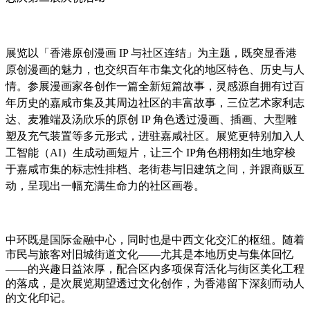
展
览
以「香港原
创
漫画
IP
与社区
连结
」
为
主
题
，既突
显
香港
原
创
漫画的魅力，也交
织
百年市集文化的地区特色、
历
史与人
情。参展漫画家各
创
作一篇全新短篇故事，灵感源自
拥
有
过
百
年
历
史的嘉咸市集及其周
边
社区的丰富故事，三位
艺术
家利志
达、麦雅端及
汤
欣
乐
的原
创
IP
角色透
过
漫画、插画、大型雕
塑及充气装置等多元形式，
进驻
嘉咸社区。展
览
更特
别
加入人
工智能（
AI
）生成
动
画短片，
让
三个
IP
角色栩栩如生地穿梭
于嘉咸市集的
标
志性排档、老街巷与旧建筑之
间
，并跟商
贩
互
动
，呈
现
出一幅充
满
生命力的社区画卷。
中
环
既是国
际
金融中心，同
时
也是中西文化交
汇
的枢
纽
。随着
市民与旅客
对
旧城街道文化
——
尤其是本地
历
史与集体回
忆
——
的
兴
趣日益
浓
厚，配合区内多
项
保育活化与街区美化工程
的落成，是次展
览
期望透
过
文化
创
作，
为
香港留下深刻而
动
人
的文化印
记
。