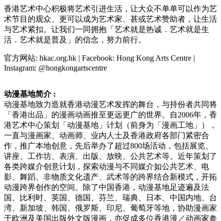
香港
艺术
中心
积
极将
艺术
引
进
生活，
让
大众不
单单
可以作
为艺
术节
目的
观
众、更可以成
为艺术
家、甚或
艺术赞
助者，
让
生活
与
艺术紧
扣。
让
我
们
一同
拥
抱「
艺术
就是
热诚
．
艺术
就是生
活．
艺术
就是普及」的信念，努力前行。
官方网站: hkac.org.hk | Facebook: Hong Kong Arts Centre |
Instagram: @hongkongartscentre
动
漫基地
简
介
:
动
漫基地致力造就香港
动
漫
艺术发挥
的舞台，与持份者共同将
「香港出品」的漫画
动
画推至更
远
更广的世界。自
2006年，香
港
艺术
中心策划「
动
漫基地」
计
划（前身
为
「漫画工地」），
一直与漫画家、
动
画
师
、
业
内人士及香港政府各部
门紧
密合
作，推广本地
创
意，先后
举办
了超
过
800
场
活
动
，包括展
览
、
讲
座、工作坊、表演、出版、放映、公共
艺术
等。近
年策划了
各
类
跨媒介
创
意
计
划，探索
动
漫与不同媒介如公共
艺术
、
电
影、舞蹈、非物
质
文化
遗产
、武
术
等的跨界
结
合新模式，开拓
动
漫跨界
创
作的空
间
。除了中国香港，
动
漫基地足迹遍及法
国、比利
时
、英国、德国、芬
兰
、瑞典、日本、中国内地、台
湾、新加坡、
韩
国、俄
罗
斯、印尼、葡萄牙等地，
协
助漫画家
于欧洲及美国出版外文版漫画，亦促成多位香港漫／
动
画家参