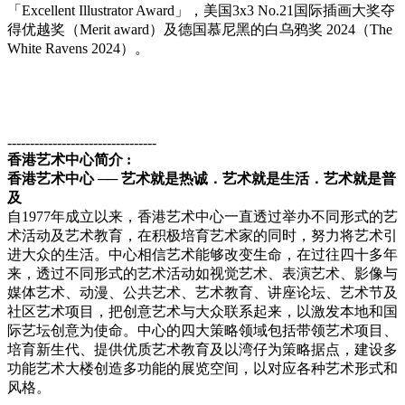
「
Excellent Illustrator Award」，美国3x3 No.21国
际
插画大
奖夺
得
优
越
奖
（
Merit award）及德国慕尼黑的白
乌鸦奖
2024（The
White Ravens 2024）。
---------------------------------
香港
艺术
中心
简
介
:
香港
艺术
中心
──
艺术
就是
热诚
．
艺术
就是生活．
艺术
就是普
及
自1977年成立以来，香港
艺术
中心一直透
过举办
不同形式的
艺
术
活
动
及
艺术
教育，在
积
极培育
艺术
家的同
时
，努力将
艺术
引
进
大众的生活。中心相信
艺术
能
够
改
变
生命，在
过
往四十多年
来，透
过
不同形式
的
艺术
活
动
如
视觉艺术
、表演
艺术
、影像与
媒体
艺术
、
动
漫、公共
艺术
、
艺术
教育、
讲
座
论坛
、
艺术节
及
社区
艺术项
目，把
创
意
艺术
与大众
联
系起来，以激
发
本地和国
际艺坛创
意
为
使命。中心的四大策略
领
域包括
带领艺术项
目、
培育新生代、提供
优质艺术
教育及以湾仔
为
策略据点，建
设
多
功能
艺术
大楼
创
造多功能的展
览
空
间
，以
对应
各种
艺术
形式和
风
格。