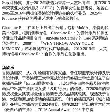
出
设计师奖
，并于
2012年
获选为
香港十大杰出青
年，并在2013
年荣
获亚
太
经
合
组织
（
APEC）的青年女性
创
新者
奖
。她曾在
2005至2016年
间
担任香港
设计师协
会的
执
行委
员
，
2025年
Prudence
获
任命
为
香港
艺术
中心的高
级顾问
。
Chocolate Rain 在国
际
上展出并分
销
，包括
MoMA、泰特
现
代
美
术馆
和古根海姆博物
馆
。
Chocolate Rain 的
设计
系列和插
图
曾受全球品牌
项
目合作，如
Stella McCartney 的 Care 系列和施
华
洛世奇。
2009年，「WHY THROW AWAY YOUR
MEMORY 」
艺术
展
览
在
时
代广
场
揭幕。 2010-2015年，大英
博物
馆
与
Chocolate Rain 合作的系列在
伦
敦推出。
汤
欣
乐
香港插画家，从小
对绘
画有
浓
厚
兴
趣。曾任
职
服装
设计师
及玩
具
设计师
。于香港理工大学完成
设计
策略
硕
士学位后
创
立了自
家插画品牌「
Isatisse眼袋女孩」，以
灿烂夺
目的色彩及随性的
画
风带
出其主角眼袋女孩「及
时
行
乐
」的信念。在
2020年的香
港授
权业
大
奖获
得最佳香港新晋授
权
品牌
奖银奖
。
现
活
跃
于香
港、大阪和新加坡等地的插画展
览
。
创
作的插画系列《城市
缩
影》
夺
得日本插画大
奖
2024
铜奖
。她在
2023年推出的首本
绘
本
《做自己的主角》，在
JIA Annual Award 2023 中
夺
得