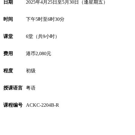
日期
2025
年
4
月
25
日至
5
月
30
日（逢星期五）
时间
下午
5
时至
6
时
30
分
课堂
6
堂
（共
9
小时
）
费用
港币
2,080
元
程度
初级
授课语言
粤语
课程编号
ACKC-2204B-R