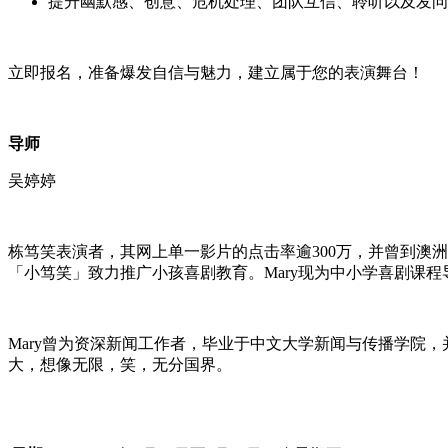
提升幽默感、创意、危机处理、团队互信、聆听以及发问
立即报名，准备爆发自信与魅力，建立属于您的表演舞台
！
导师
吴婷婷
栋笃笑表演者，其网上单一影片的点击率逾
300
万，并曾到澳洲
「小笃笑」致力推广小孩喜剧教育。
Mary
现为中小学喜剧课程
Mary
曾为资深新闻工作者，毕业于中文大学新闻与传播学院，
大，想像无限，笑，无分国界。