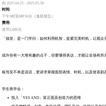
由 2025.04.25 - 2025.05.30
时间
:
下午5时至6时30分（逢星期五）
费用
:
港币2,080元
「
搞笑」是一门学问：如何利用机智，捉紧完美时机
，
让观众
或许你有一大堆有趣的点子，但要懂得表达，才能让全场有所
栋笃笑不单是说话
，
更讲求掌握面部表情、时机，以及使喜剧
学生将学会：
投入「
YES AND
」富正面及创造力的思维