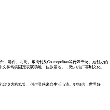
台、港台、明周、东周刊及
Cosmopolitan
等传媒专访。她创办的
中⽂栋笃笑固定表演场地「佐敦基地」，致⼒推广喜剧⽂化。
化悲愤为栋笃笑，创作灵感来自生活点滴。她相信，世界好