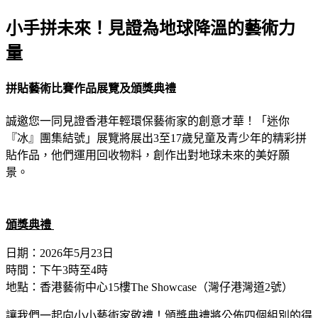
小手拼未來！見證為地球降溫的藝術力
量
拼貼藝術比賽作品展覽及頒獎典禮
誠邀您一同見證香港年輕環保藝術家的創意才華！「迷你
『冰』團集結號」展覽將展出
3
至
17
歲兒童及青少年的精彩拼
貼作品，他們運用回收物料，創作出對地球未來的美好願
景。
頒獎典禮
日期：
2026
年
5
月
23
日
時間：下午
3
時至
4
時
地點：香港藝術中心
15
樓
The Showcase
（灣仔港灣道
2
號）
讓我們一起向小小藝術家敬禮！頒獎典禮將公佈四個組別的得