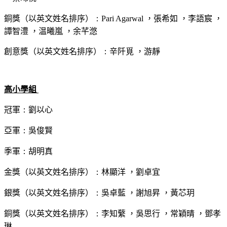
銅獎（以英文姓名排序）
：
Pari Agarwal
，張希如
，李語宸
，
譚智澧
，温曦嵐
，余芊滺
創意獎（以英文姓名排序）
：
辛阡覓 ，游靜
高小學組
冠軍
：
劉以心
亞軍
：
吳俊賢
季軍
：
胡明真
金獎（以英文姓名排序）
：
林顯洋 ，劉卓宜
銀獎（以英文姓名排序）
：
吳卓藍 ，謝旭昇 ，黃芯玥
銅獎（以英文姓名排序）
：
李知蘩 ，吳思行 ，常穎晴 ，鄧孝
琳