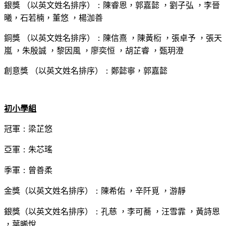
銀獎 （以英文姓名排序）
：
陳睿恩，郭嘉懿 ，劉子弘 ，李晉
𣌀
，石若楠，董悠 ，楊泇善
銅獎 （以英文姓名排序）
：
陳信熹 ，陳黃椼 ，張卓予 ，張天
嵐 ，朱殷誠 ，黎因風 ，廖奕恒 ，胡芷睿 ，甄玥澄
創意獎 （以英文姓名排序）
：
鄭懿寧，郭嘉懿
初小學組
冠軍
：
梁芷悠
亞軍
：
朱芯瑤
季軍
：
曾善柔
金獎（以英文姓名排序）
：
陳希佑 ，辛阡覓 ，游靜
銀獎（以英文姓名排序）
：
孔慈 ，李可蕎 ，汪雪霏 ，黃詩恩
，葉晞悅