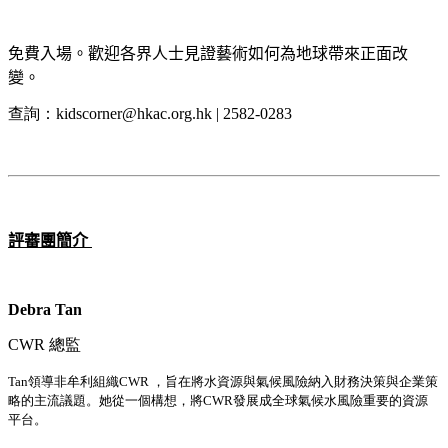
免費入場。歡迎各界人士見證藝術如何為地球帶來正面改
變。
查詢
：kidscorner@hkac.org.hk | 2582-0283
評審團簡介
Debra Tan
CWR
總監
Tan
領導非牟利組織
CWR
，
旨在將水資源與氣候風險納入財務決策與企業策
略的主流議題。她從一個構想，將
CWR
發展成全球氣候水風險重要的資源
平台
。