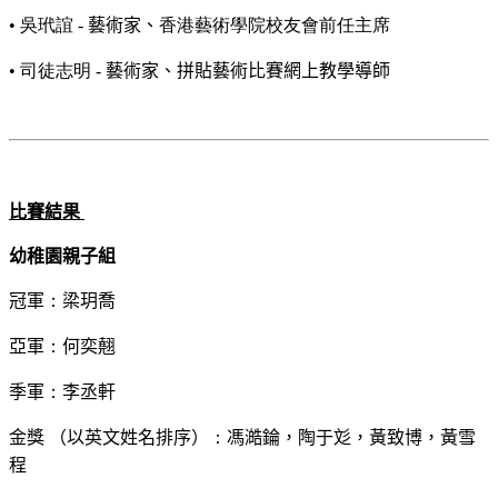
•
吳玳誼
-
藝術家、
香港藝術學院校友會前任主席
•
司徒志明
-
藝術家、拼貼藝術比賽網上教學導師
比賽結果
幼稚園親子組
冠軍
：
梁玥喬
亞軍
：
何奕翹
季軍
：
李丞軒
金獎 （以英文姓名排序）
：
馮澔錀，陶于彣，黃致博，黃雪
程