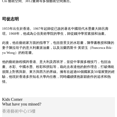
Chi
藝術空間、
3812
畫廊等多個藝術空間展出。
司徒志明
1955
年出生於香港。
1967
年起師從已故的著名中國現代水墨畫大師呂壽
堒。
1968
年，他成為公信美術學院的學生，師從錢沖學習素描和油畫。
此後，他在藝術家方面的指導下，包括曾景文的水彩畫，陳學書教授和陳的
妻子陳拉坦子的意大利畫派油畫，以及法蘭西斯卡
·
黃碧玉（
Francesca Bik-
yu Wong
）的粉彩畫。
他的藝術旅程橫跨香港、意大利及西班牙，並從中掌握多種技巧，包括油
畫
、
水彩
、
中國水墨
、
粉彩和拼貼等
，
藉此去表達他的創作理念，打破傳統
規限上對舊與新、東方與西方的界線
。
擁有在超過
60
個國家及
50
場展覽的經
驗，他現於香港多所知名大學內任教，同時繼續懷抱新穎創作的追求和熱
情。
Kids Corner
What have you missed?
香港藝術中心15樓