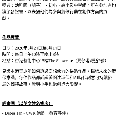
獎者：幼稚園（親子）、初小、高小及中學組。所有參加者均
獲頒發證書，以表揚他們為參與氣候行動在創作方面的貢
獻。
作品展覽
日期：
2026
年
5
月
24
日至
6
月
14
日
時間：每日上午
10
時
至晚上
8
時
地點：香港藝術中心
15
樓
The Showcase
（灣仔港灣道
2
號）
見證本港青少年如何透過富想像力的拼貼作品，描繪未來的環
保意識
。
每件作品都訴說著關注環保和
AI
時代創意可持續發
展的獨特故事，證明小手也能創造大影響。
評審團
（以英文姓名排序）
• Debra Tan -
CWR 總監（教育夥伴）