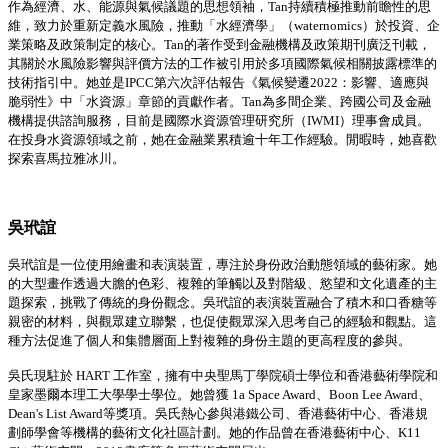
作為
經濟、
水、能源與氣候議題的思想領袖
，
Tan
持續積極推動前瞻性的思
維，致力於重新定義水風險，推動「水經濟學
」（
waternomics
）於投資、企
業策略及政策制定的核心。
Tan
的著作受到金融機構及政策期刊廣泛刊載，
其關於水風險影響與評價方法的工作被引用於多項國際氣候相關披露標準的
技術指引中。她並是
IPCC
第六次評估報告《氣候變遷
2022
：
影響、適應與
脆弱性》中「水資源」章節的貢獻作者
。
Tan
為多間企業、跨國公司及金融
機構提供諮詢服務，目前是國際水資源管理研究所
（
IWMI
）
理事會成員。
在投身水資源領域之前，她在金融業累積逾十年工作經驗。閒暇時，她喜歡
探索喜馬拉雅冰川
。
吳玳誼
吳玳誼是一位使用繪畫和表演裝置，專注於身份政治動態領域的藝術家。她
的大型畫作透過大膽的色彩、複雜的筆觸以及對階級、慾望和文化遺產的主
題探索，挑戰了傳統的身份觀念。吳玳誼的表演裝置融合了積木和口香糖等
親密的材料，與觀眾建立聯繫，也促使觀眾深入思考自己的經驗和觀點。這
種方法促進了個人和集體層面上對複雜的身份主題的更高程度的參與。
吳氏
現駐於
HART
工作室，擁有中央聖馬丁學院碩士學位和香港藝術學院
和
皇家
墨爾本理工大學學士學位。
她曾獲
1a Space Award、Boon Lee Award、
Dean's List Award
等獎項。吳氏熱心參
與港鐵公司、香港藝術中心、香港規
劃師學會等機構的藝術文化社區計劃。她的作品曾在香港藝術中心、
K11