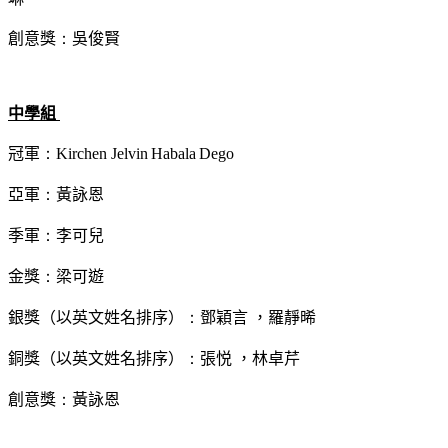
創意獎
：
吳俊賢
中學組
冠軍
：
Kirchen Jelvin Habala Dego
亞軍
：
黃詠恩
季軍
：
李可兒
金獎
：
梁可遊
銀獎（以英文姓名排序）
：
鄧穎言 ，羅靜晞
銅獎（以英文姓名排序）
：
張悦
，林卓芹
創意獎
：
黃詠恩